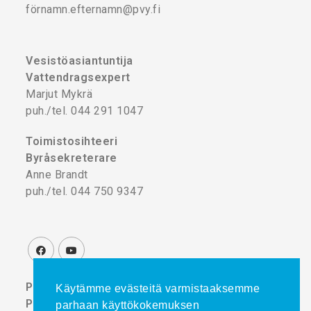
förnamn.efternamn@pvy.fi
Vesistöasiantuntija
Vattendragsexpert
Marjut Mykrä
puh./tel. 044 291 1047
Toimistosihteeri
Byråsekreterare
Anne Brandt
puh./tel. 044 750 9347
Projektikoordinaattori
Käytämme evästeitä varmistaaksemme
Projektkoordinator
parhaan käyttökokemuksen