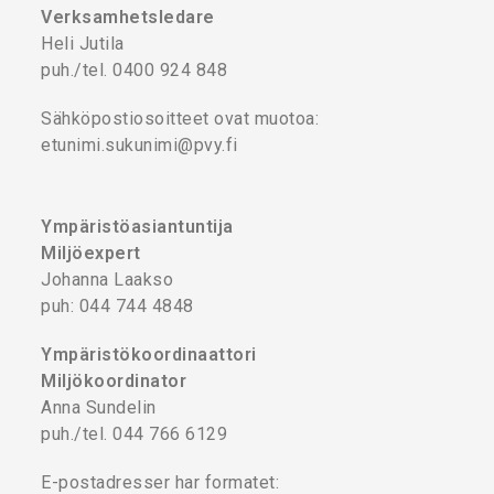
Verksamhetsledare
Heli Jutila
puh./tel. 0400 924 848
Sähköpostiosoitteet ovat muotoa:
etunimi.sukunimi@pvy.fi
Ympäristöasiantuntija
Miljöexpert
Johanna Laakso
puh: 044 744 4848
Ympäristökoordinaattori
Miljökoordinator
Anna Sundelin
puh./tel. 044 766 6129
E-postadresser har formatet: