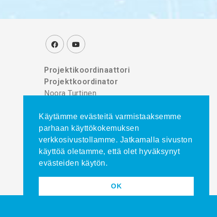
Projektikoordinaattori
Projektkoordinator
Noora Turtinen
puh./tel. 044 777 8839
Käytämme evästeitä varmistaaksemme
parhaan käyttökokemuksen
verkkosivustollamme. Jatkamalla sivuston
käyttöä oletamme, että olet hyväksynyt
evästeiden käytön.
OK