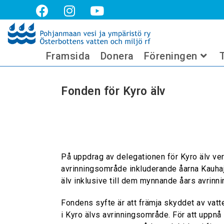
Fonden för Kyro älv
Framsida
Donera
Föreningen
Fonden för Kyro älv
På uppdrag av delegationen för Kyro älv ver
avrinningsområde inkluderande åarna Kauhajo
älv inklusive till dem mynnande åars avrin
Fondens syfte är att främja skyddet av vatte
i Kyro älvs avrinningsområde. För att uppnå 