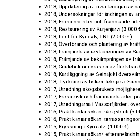
2018, Uppdatering av inventeringen av n
2018, Undersökningar för ändringen av a
2018, Erosionsrisker och främmande arter,
2018, Restaurering av Kurjenjärvi (3 000 
2018, Fest för Kyro älv, FNF (2 000 €)
2018, Överförande och plantering av kräf
2018, Främjande av restaureringen av Sei
2018, Främjande av bekämpningen av frä
2018, Guidebok om erosion av flodstränd
2018, Kartläggning av Seinäjoki översvä
2018, Tryckning av boken Tekojärvi-Suom
2017, Utredning skogsbrukets möjligheter 
2017, Erosiorisk och främmande arter, pr
2017, Utredningarna i Vassorfjärden, öve
2016, Praktikantansökan, skogsbruk (5 0
2016, Praktikantansökan, terrasseringso
2015, Kryssning i Kyro älv (1 000 €)
2015, Praktikantansökan/ efteranvändnin