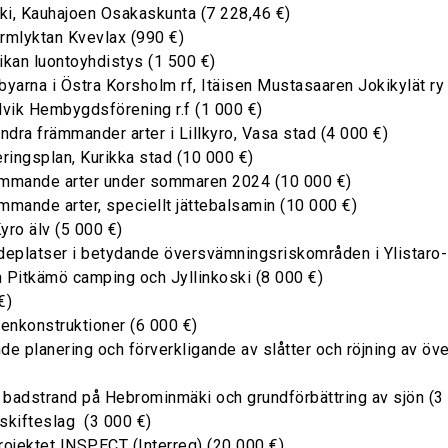
ki, Kauhajoen Osakaskunta (7 228,46 €)
ormlyktan Kvevlax (990 €)
ikan luontoyhdistys (1 500 €)
byarna i Östra Korsholm rf, Itäisen Mustasaaren Jokikylät ry
lvik Hembygdsförening r.f (1 000 €)
dra främmander arter i Lillkyro, Vasa stad (4 000 €)
ringsplan, Kurikka stad (10 000 €)
ämmande arter under sommaren 2024 (10 000 €)
mande arter, speciellt jättebalsamin (10 000 €)
yro älv (5 000 €)
adeplatser i betydande översvämningsriskområden i Ylistaro-
n Pitkämö camping och Jyllinkoski (8 000 €)
€)
tenkonstruktioner (6 000 €)
e planering och förverkligande av slåtter och röjning av 
 badstrand på Hebrominmäki och grundförbättring av sjön (3
 skifteslag (3 000 €)
ojektet INSPECT (Interreg) (20 000 €)