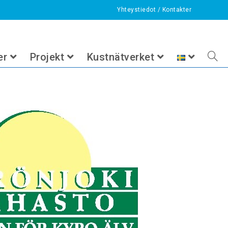
Yhteystiedot
/
Kontakter
>
Fonder
>
Fonden för Kyro älv
er
Projekt
Kustnätverket