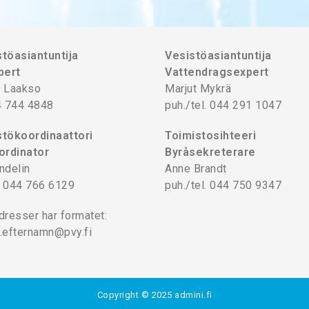
töasiantuntija
Vesistöasiantuntija
pert
Vattendragsexpert
 Laakso
Marjut Mykrä
4 744 4848
puh./tel. 044 291 1047
tökoordinaattori
Toimistosihteeri
ordinator
Byråsekreterare
ndelin
Anne Brandt
l. 044 766 6129
puh./tel. 044 750 9347
dresser har formatet:
.efternamn@pvy.fi
Copyright © 2025
admini.fi