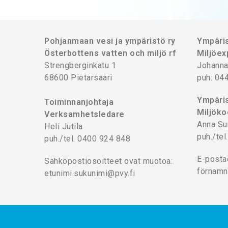
Pohjanmaan vesi ja ympäristö ry
Ympäris
Österbottens vatten och miljö rf
Miljöex
Strengberginkatu 1
Johanna
68600 Pietarsaari
puh: 04
Ympäris
Toiminnanjohtaja
Miljöko
Verksamhetsledare
Anna Su
Heli Jutila
puh./te
puh./tel. 0400 924 848
E-posta
Sähköpostiosoitteet ovat muotoa:
förnamn
etunimi.sukunimi@pvy.fi