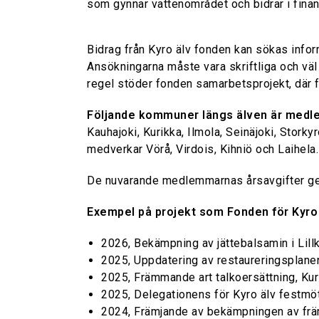
som gynnar vattenområdet och bidrar i fina
Bidrag från Kyro älv fonden kan sökas infor
Ansökningarna måste vara skriftliga och vä
regel stöder fonden samarbetsprojekt, där f
Följande kommuner längs älven är medl
Kauhajoki, Kurikka, Ilmola, Seinäjoki, Stor
medverkar Vörå, Virdois, Kihniö och Laihel
De nuvarande medlemmarnas årsavgifter ger
Exempel på projekt som Fonden för Kyro ä
2026, Bekämpning av jättebalsamin i Lill
2025, Uppdatering av restaureringsplanen 
2025, Främmande art talkoersättning, Kuri
2025, Delegationens för Kyro älv festmö
2024, Främjande av bekämpningen av frä