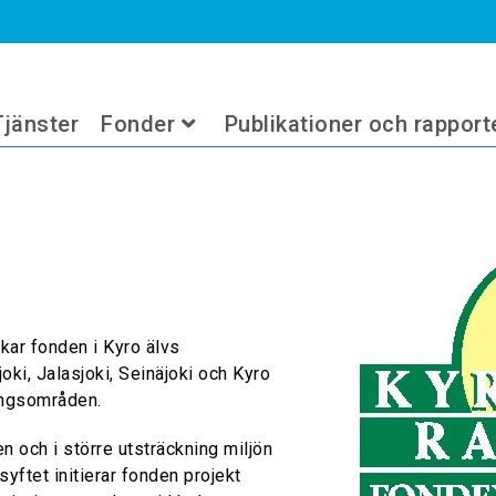
Tjänster
Fonder
Publikationer och rapport
kar fonden i Kyro älvs
ki, Jalasjoki, Seinäjoki och Kyro
ningsområden.
n och i större utsträckning miljön
syftet initierar fonden projekt