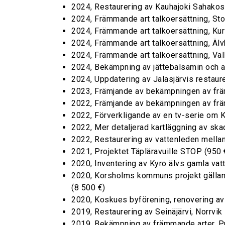
2024, Restaurering av Kauhajoki Sahakos
2024, Främmande art talkoersättning, St
2024, Främmande art talkoersättning, Kur
2024, Främmande art talkoersättning, Älv
2024, Främmande art talkoersättning, Val
2024, Bekämpning av jättebalsamin och an
2024, Uppdatering av Jalasjärvis restaure
2023, Främjande av bekämpningen av fr
2022, Främjande av bekämpningen av främ
2022, Förverkligande av en tv-serie om K
2022, Mer detaljerad kartläggning av sk
2022, Restaurering av vattenleden mella
2021, Projektet Täpläravuille STOP (950 
2020, Inventering av Kyro älvs gamla vat
2020, Korsholms kommuns projekt gälland
(8 500 €)
2020, Koskues byförening, renovering av
2019, Restaurering av Seinäjärvi, Norrvik
2019, Bekämpning av främmande arter, Pr