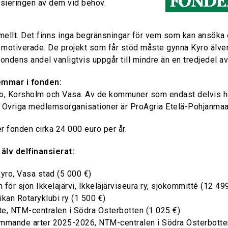
nsieringen av dem vid behov.
mellt. Det finns inga begränsningar för vem som kan ansöka e
l motiverade. De projekt som får stöd måste gynna Kyro älv
ondens andel vanligtvis uppgår till mindre än en tredjedel av
emmar i fonden:
kyro, Korsholm och Vasa. Av de kommuner som endast delvis hör
a. Övriga medlemsorganisationer är ProAgria Etelä-Pohjanm
 fonden cirka 24 000 euro per år.
lv delfinansierat:
kyro, Vasa stad (5 000 €)
för sjön Ikkeläjärvi, Ikkeläjärviseura ry, sjökommitté (12 49
kan Rotaryklubi ry (1 500 €)
te, NTM-centralen i Södra Österbotten (1 025 €)
mmande arter 2025-2026, NTM-centralen i Södra Österbotte