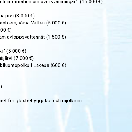
och information om översvämningar” (15 000 €)
iajärvi (3 000 €)
roblem, Vasa Vatten (5 000 €)
000 €)
am avloppsvattennät (1 500 €)
i” (5 000 €)
äjärvi (7 000 €)
kiluontopolku i Lakeus (600 €)
)
met för glesbebyggelse och mjölkrum