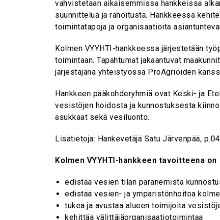
vahvistetaan aikaisemmissa hankkeissa alkanu
suunnittelua ja rahoitusta. Hankkeessa kehit
toimintatapoja ja organisaatioita asiantunte
Kolmen VYYHTI-hankkeessa järjestetään työpaj
toimintaan. Tapahtumat jakaantuvat maakunnit
järjestäjänä yhteistyössä ProAgrioiden kanss
Hankkeen pääkohderyhmiä ovat Keski- ja Etel
vesistöjen hoidosta ja kunnostuksesta kiinnos
asukkaat sekä vesiluonto.
Lisätietoja: Hankevetäjä Satu Järvenpää, p.0
Kolmen VYYHTI-hankkeen tavoitteena on
edistää vesien tilan paranemista kunnostu
edistää vesien- ja ympäristönhoitoa kolm
tukea ja avustaa alueen toimijoita vesistö
kehittää välittäjäorganisaatiotoimintaa