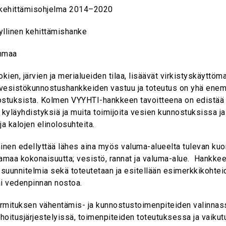
kehittämisohjelma 2014–2020
yllinen kehittämishanke
anmaa
ien, järvien ja merialueiden tilaa, lisäävät virkistyskäyttöma
vesistökunnostushankkeiden vastuu ja toteutus on yhä enemmä
ostuksista. Kolmen VYYHTI-hankkeen tavoitteena on edistää
kyläyhdistyksiä ja muita toimijoita vesien kunnostuksissa ja
a kalojen elinolosuhteita.
minen edellyttää lähes aina myös valuma-alueelta tulevan k
maa kokonaisuutta; vesistö, rannat ja valuma-alue. Hankkee
 suunnitelmia sekä toteutetaan ja esitellään esimerkkikohte
ai vedenpinnan nostoa.
mituksen vähentämis- ja kunnostustoimenpiteiden valinnassa,
hoitusjärjestelyissä, toimenpiteiden toteutuksessa ja vaiku