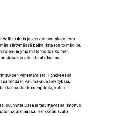
hdollisuuksia ja kasvattavat alueellista
n siirtymässä paikallistason toimijoille,
 vesien- ja ympäristönhoitoa kolmen
 hoidossa ja siten lisätä luonnon
uormituksen vähentämistä. Hankkeessa
ssa tehdään valuma-alueselvityksiä,
iden kunnostustoimenpiteitä, kuten
 suunnittelussa ja tarvittavassa ilmoitus-
tusten seurannassa. Hankkeen avulla