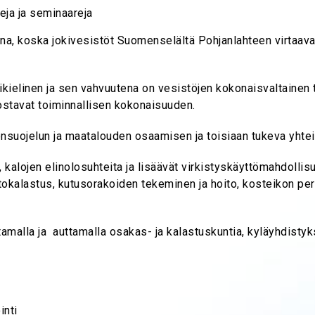
seja ja seminaareja
a, koska jokivesistöt Suomenselältä Pohjanlahteen virtaava
ielinen ja sen vahvuutena on vesistöjen kokonaisvaltainen t
ostavat toiminnallisen kokonaisuuden.
jelun ja maatalouden osaamisen ja toisiaan tukeva yhteist
 kalojen elinolosuhteita ja lisäävät virkistyskäyttömahdollis
oitokalastus, kutusorakoiden tekeminen ja hoito, kosteikon pe
amalla ja auttamalla osakas- ja kalastuskuntia, kyläyhdistyk
inti