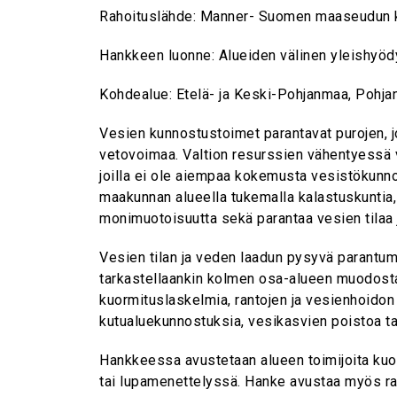
Rahoituslähde: Manner- Suomen maaseudun 
Hankkeen luonne: Alueiden välinen yleishyöd
Kohdealue: Etelä- ja Keski-Pohjanmaa, Pohj
Vesien kunnostustoimet parantavat purojen, jok
vetovoimaa. Valtion resurssien vähentyessä 
joilla ei ole aiempaa kokemusta vesistökunn
maakunnan alueella tukemalla kalastuskuntia, 
monimuotoisuutta sekä parantaa vesien tilaa j
Vesien tilan ja veden laadun pysyvä parantu
tarkastellaankin kolmen osa-alueen muodosta
kuormituslaskelmia, rantojen ja vesienhoidon
kutualuekunnostuksia, vesikasvien poistoa t
Hankkeessa avustetaan alueen toimijoita kuor
tai lupamenettelyssä. Hanke avustaa myös ra