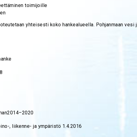
ettäminen toimijoille
nen
oteutetaan yhteisesti koko hankealueella. Pohjanmaan vesi ja
hanke
18
lman2014–2020
no-, liikenne- ja ympäristö 1.4.2016