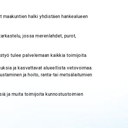
t maakuntien halki yhdistäen hankealueen
arkastelu, jossa merenlahdet, purot,
yö tulee palvelemaan kaikkia toimijoita.
uuksia ja kasvattavat alueellista vetovoimaa.
rustaminen ja hoito, ranta-tai metsälaitumien
siä ja muita toimijoita kunnostustoimien