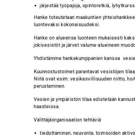
järjestää työpajoja, opintoretkiä, lyhytkurs
Hanke toteutetaan maakuntien yhteishankkeen
luontevaksi kokonaisuudeksi.
Hanke on alueensa luonteen mukaisesti kaksik
jokivesistöt ja järvet valuma-alueineen muod
Yhdistämme hankekumppanien kanssa vesiensuo
Kuunnostustoimet parantavat vesistöjen tilaa,
Niitä ovat esim: vesikasvillisuuden niitto, h
perustaminen.
Vesien ja ympäristön tilaa edistetään kannust
haasteissa.
Välittäjäorganisaation tehtäviä
tiedottaminen, neuvonta, toimijoiden aktivo