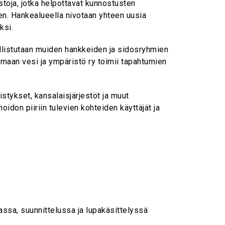
toja, jotka helpottavat kunnostusten
en. Hankealueella nivotaan yhteen uusia
ksi.
allistutaan muiden hankkeiden ja sidosryhmien
nmaan vesi ja ympäristö ry toimii tapahtumien
tykset, kansalaisjärjestöt ja muut
idon piiriin tulevien kohteiden käyttäjät ja
assa, suunnittelussa ja lupakäsittelyssä