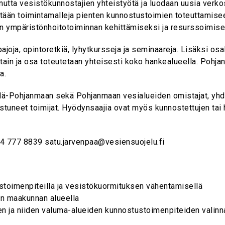
tta vesistökunnostajien yhteistyötä ja luodaan uusia verkos
etään toimintamalleja pienten kunnostustoimien toteuttamise
van ympäristönhoitotoiminnan kehittämiseksi ja resurssoimise
oja, opintoretkiä, lyhytkursseja ja seminaareja. Lisäksi os
tain ja osa toteutetaan yhteisesti koko hankealueella. Pohja
a.
ä-Pohjanmaan sekä Pohjanmaan vesialueiden omistajat, yhdis
tuneet toimijat. Hyödynsaajia ovat myös kunnostettujen tai ho
44 777 8839 satu.jarvenpaa@vesiensuojelu.fi
stoimenpiteillä ja vesistökuormituksen vähentämisellä
en maakunnan alueella
jen ja niiden valuma-alueiden kunnostustoimenpiteiden valinn