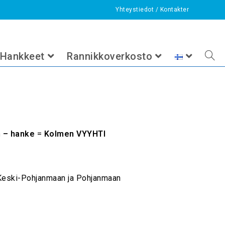
Yhteystiedot
/
Kontakter
>
Hankkeet
>
Päättyneet hankkeet
>
Kolmen VYYHTI
Hankkeet
Rannikkoverkosto
n – hanke
=
Kolmen VYYHTI
, Keski-Pohjanmaan ja Pohjanmaan