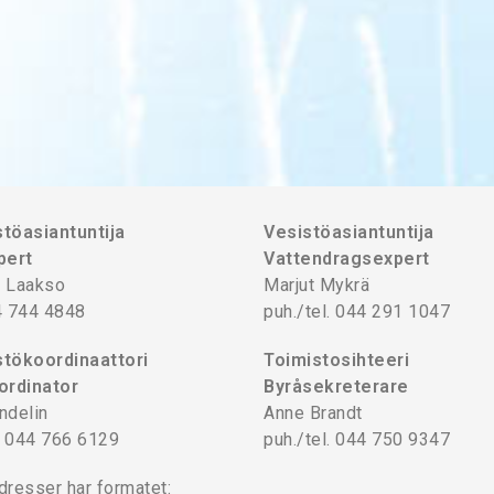
töasiantuntija
Vesistöasiantuntija
pert
Vattendragsexpert
 Laakso
Marjut Mykrä
4 744 4848
puh./tel. 044 291 1047
tökoordinaattori
Toimistosihteeri
ordinator
Byråsekreterare
ndelin
Anne Brandt
l. 044 766 6129
puh./tel. 044 750 9347
dresser har formatet: