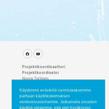
Projektikoordinaattori
Projektkoordinator
Noora Turtinen
puh./tel. 044 777 8839
Käytämme evästeitä varmistaaksemme
parhaan käyttökokemuksen
verkkosivustollamme. Jatkamalla sivuston
käyttöä oletamme, että olet hyväksynyt