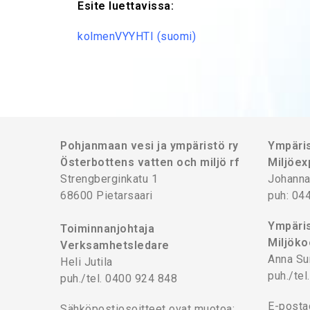
Esite luettavissa:
kolmenVYYHTI (suomi)
Pohjanmaan vesi ja ympäristö ry
Ympäris
Österbottens vatten och miljö rf
Miljöex
Strengberginkatu 1
Johanna
68600 Pietarsaari
puh: 04
Ympäris
Toiminnanjohtaja
Miljöko
Verksamhetsledare
Anna Su
Heli Jutila
puh./te
puh./tel. 0400 924 848
E-posta
Sähköpostiosoitteet ovat muotoa: