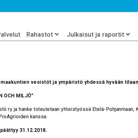
alvelut
Rahastot
Julkaisut ja raportit
 maakuntien vesistöt ja ympäristö yhdessä hyvään tilaa
N OCH MILJÖ”
istö ry ja hanke toteutetaan yhteistyössä Etelä-Pohjanmaan
ProAgrioiden kanssa.
 päättyy 31.12.2018.