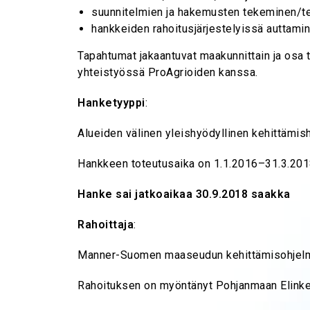
suunnitelmien ja hakemusten tekeminen/te
hankkeiden rahoitusjärjestelyissä auttami
Tapahtumat jakaantuvat maakunnittain ja osa t
yhteistyössä ProAgrioiden kanssa.
Hanketyyppi
:
Alueiden välinen yleishyödyllinen kehittämis
Hankkeen toteutusaika on 1.1.2016–31.3.20
Hanke sai jatkoaikaa 30.9.2018 saakka
Rahoittaja
:
Manner-Suomen maaseudun kehittämisohje
Rahoituksen on myöntänyt Pohjanmaan Elinkei