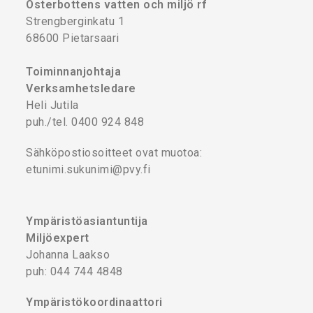
Österbottens vatten och miljö rf
Strengberginkatu 1
68600 Pietarsaari
Toiminnanjohtaja
Verksamhetsledare
Heli Jutila
puh./tel. 0400 924 848
Sähköpostiosoitteet ovat muotoa:
etunimi.sukunimi@pvy.fi
Ympäristöasiantuntija
Miljöexpert
Johanna Laakso
puh: 044 744 4848
Ympäristökoordinaattori