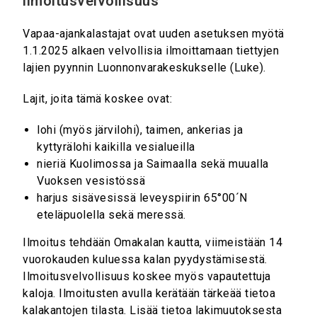
ilmoitusvelvollisuus
Vapaa-ajankalastajat ovat uuden asetuksen myötä
1.1.2025 alkaen velvollisia ilmoittamaan tiettyjen
lajien pyynnin Luonnonvarakeskukselle (Luke).
Lajit, joita tämä koskee ovat:
lohi (myös järvilohi), taimen, ankerias ja
kyttyrälohi kaikilla vesialueilla
nieriä Kuolimossa ja Saimaalla sekä muualla
Vuoksen vesistössä
harjus sisävesissä leveyspiirin 65°00´N
eteläpuolella sekä meressä.
Ilmoitus tehdään Omakalan kautta, viimeistään 14
vuorokauden kuluessa kalan pyydystämisestä.
Ilmoitusvelvollisuus koskee myös vapautettuja
kaloja. Ilmoitusten avulla kerätään tärkeää tietoa
kalakantojen tilasta. Lisää tietoa lakimuutoksesta