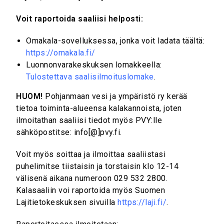
Voit raportoida saaliisi helposti:
Omakala-sovelluksessa, jonka voit ladata täältä:
https://omakala.fi/
Luonnonvarakeskuksen lomakkeella:
Tulostettava saalisilmoituslomake
.
HUOM!
Pohjanmaan vesi ja ympäristö ry kerää
tietoa toiminta-alueensa kalakannoista, joten
ilmoitathan saaliisi tiedot myös PVY:lle
sähköpostitse: info[@]pvy.fi.
Voit myös soittaa ja ilmoittaa saaliistasi
puhelimitse tiistaisin ja torstaisin klo 12-14
välisenä aikana numeroon 029 532 2800.
Kalasaaliin voi raportoida myös Suomen
Lajitietokeskuksen sivuilla
https://laji.fi/
.