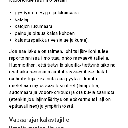
Raportoitaessa ilmoitetaan:
pyydysten tyyppi ja lukumäärä
kalalaji
kalojen lukumäärä
paino ja pituus kalaa kohden
kalastuspaikka ( vesialue ja kunta).
Jos saaliskala on taimen, lohi tai järvilohi tulee
raportoinnissa ilmoittaa, onko rasvaevä tallella.
Huomioithan, että tietyillä alueilla/tiettyinä aikoina
ovat aikaisemmin mainitut rasvaevälliset kalat
rauhoitettuja eikä niitä saa pyytää. Ilmoita
mielellään myös sääolosuhteet (lämpötila,
sademäärä ja vedenkorkeus) ja ota kuvia saaliista
(etenkin jos lajinmääritys on epävarma tai laji on
epätavallinen) ja ympäristöstä.
Vapaa-ajankalastajille