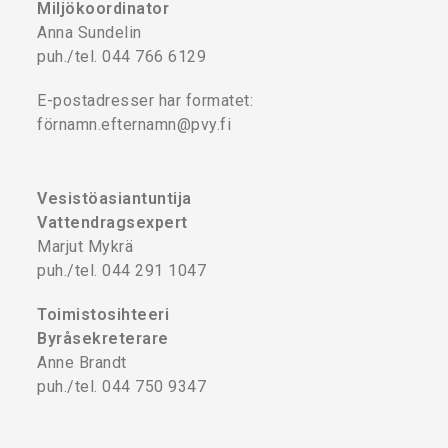
Miljökoordinator
Anna Sundelin
puh./tel. 044 766 6129
E-postadresser har formatet:
förnamn.efternamn@pvy.fi
Vesistöasiantuntija
Vattendragsexpert
Marjut Mykrä
puh./tel. 044 291 1047
Toimistosihteeri
Byråsekreterare
Anne Brandt
puh./tel. 044 750 9347