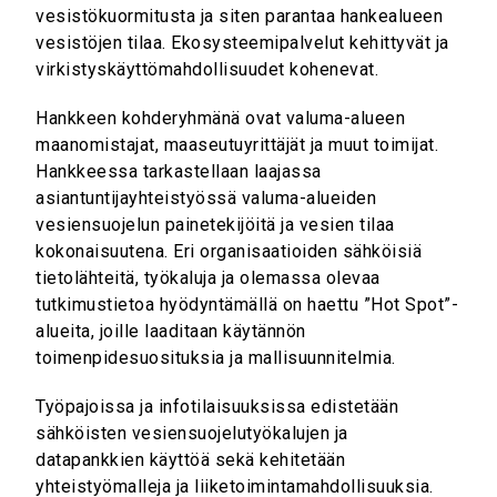
vesistökuormitusta ja siten parantaa hankealueen
vesistöjen tilaa. Ekosysteemipalvelut kehittyvät ja
virkistyskäyttömahdollisuudet kohenevat.
Hankkeen kohderyhmänä ovat valuma-alueen
maanomistajat, maaseutuyrittäjät ja muut toimijat.
Hankkeessa tarkastellaan laajassa
asiantuntijayhteistyössä valuma-alueiden
vesiensuojelun painetekijöitä ja vesien tilaa
kokonaisuutena. Eri organisaatioiden sähköisiä
tietolähteitä, työkaluja ja olemassa olevaa
tutkimustietoa hyödyntämällä on haettu ”Hot Spot”-
alueita, joille laaditaan käytännön
toimenpidesuosituksia ja mallisuunnitelmia.
Työpajoissa ja infotilaisuuksissa edistetään
sähköisten vesiensuojelutyökalujen ja
datapankkien käyttöä sekä kehitetään
yhteistyömalleja ja liiketoimintamahdollisuuksia.