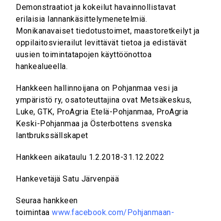
Demonstraatiot ja kokeilut havainnollistavat
erilaisia lannankäsittelymenetelmiä.
Monikanavaiset tiedotustoimet, maastoretkeilyt ja
oppilaitosvierailut levittävät tietoa ja edistävät
uusien toimintatapojen käyttöönottoa
hankealueella.
Hankkeen hallinnoijana on Pohjanmaa vesi ja
ympäristö ry, osatoteuttajina ovat Metsäkeskus,
Luke, GTK, ProAgria Etelä-Pohjanmaa, ProAgria
Keski-Pohjanmaa ja Österbottens svenska
lantbrukssällskapet
Hankkeen aikataulu 1.2.2018-31.12.2022
Hankevetäjä Satu Järvenpää
Seuraa hankkeen
toimintaa
www.facebook.com/Pohjanmaan-