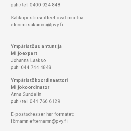
puh./tel. 0400 924 848
Sähköpostiosoitteet ovat muotoa:
etunimi.sukunimi@pvy.fi
Ympäristöasiantuntija
Miljöexpert
Johanna Laakso
puh: 044 744 4848
Ympäristökoordinaattori
Miljökoordinator
Anna Sundelin
puh./tel. 044 766 6129
E-postadresser har formatet:
förnamn.efternamn@pvy.fi