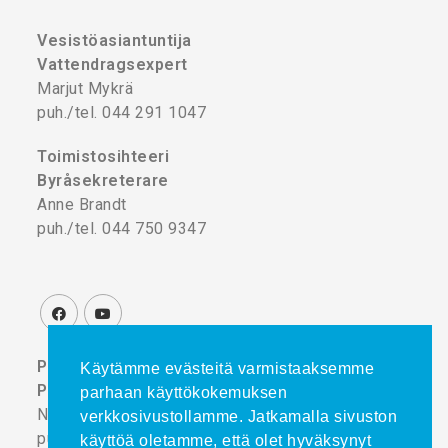
Vesistöasiantuntija
Vattendragsexpert
Marjut Mykrä
puh./tel. 044 291 1047
Toimistosihteeri
Byråsekreterare
Anne Brandt
puh./tel. 044 750 9347
Projektikoordinaattori
Käytämme evästeitä varmistaaksemme
Projektkoordinator
parhaan käyttökokemuksen
Noora Turtinen
verkkosivustollamme. Jatkamalla sivuston
puh./tel. 044 777 8839
käyttöä oletamme, että olet hyväksynyt