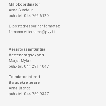
Miljökoordinator
Anna Sundelin
puh./tel. 044 766 6129
E-postadresser har formatet:
förnamn.efternamn@pvy.fi
Vesistöasiantuntija
Vattendragsexpert
Marjut Mykrä
puh./tel. 044 291 1047
Toimistosihteeri
Byråsekreterare
Anne Brandt
puh./tel. 044 750 9347