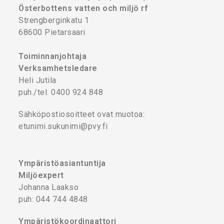
Österbottens vatten och miljö rf
Strengberginkatu 1
68600 Pietarsaari
Toiminnanjohtaja
Verksamhetsledare
Heli Jutila
puh./tel. 0400 924 848
Sähköpostiosoitteet ovat muotoa:
etunimi.sukunimi@pvy.fi
Ympäristöasiantuntija
Miljöexpert
Johanna Laakso
puh: 044 744 4848
Ympäristökoordinaattori