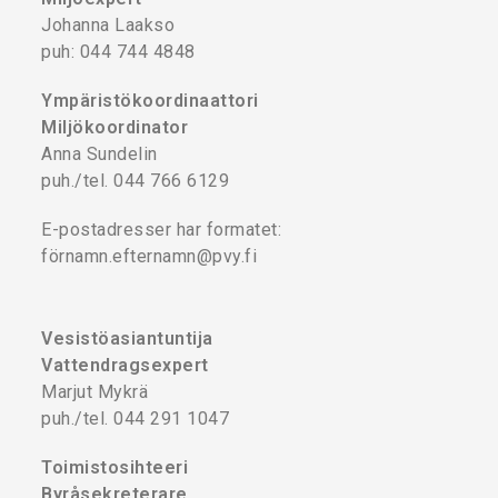
Johanna Laakso
puh: 044 744 4848
Ympäristökoordinaattori
Miljökoordinator
Anna Sundelin
puh./tel. 044 766 6129
E-postadresser har formatet:
förnamn.efternamn@pvy.fi
Vesistöasiantuntija
Vattendragsexpert
Marjut Mykrä
puh./tel. 044 291 1047
Toimistosihteeri
Byråsekreterare