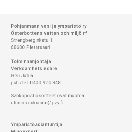
Pohjanmaan vesi ja ympäristö ry
Österbottens vatten och miljö rf
Strengberginkatu 1
68600 Pietarsaari
Toiminnanjohtaja
Verksamhetsledare
Heli Jutila
puh./tel. 0400 924 848
Sähköpostiosoitteet ovat muotoa:
etunimi.sukunimi@pvy.fi
Ympäristöasiantuntija
Miljöexpert