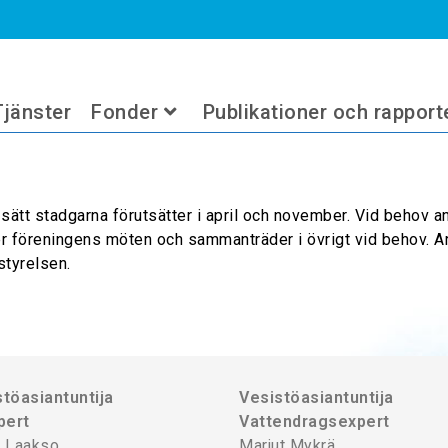
Tjänster
Fonder
Publikationer och rapport
 sätt stadgarna förutsätter i april och november. Vid behov
r föreningens möten och sammanträder i övrigt vid behov. 
styrelsen.
töasiantuntija
Vesistöasiantuntija
pert
Vattendragsexpert
 Laakso
Marjut Mykrä