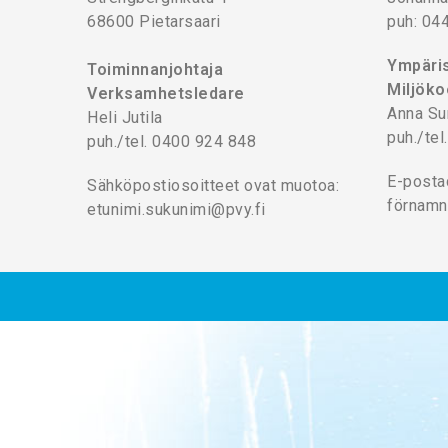
68600 Pietarsaari
puh: 04
Ympäris
Toiminnanjohtaja
Miljöko
Verksamhetsledare
Anna Su
Heli Jutila
puh./te
puh./tel. 0400 924 848
E-posta
Sähköpostiosoitteet ovat muotoa:
förnamn
etunimi.sukunimi@pvy.fi