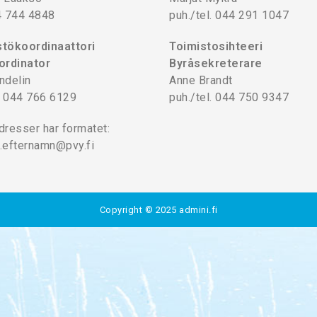
4 744 4848
puh./tel. 044 291 1047
tökoordinaattori
Toimistosihteeri
ordinator
Byråsekreterare
ndelin
Anne Brandt
l. 044 766 6129
puh./tel. 044 750 9347
dresser har formatet:
.efternamn@pvy.fi
Copyright © 2025
admini.fi