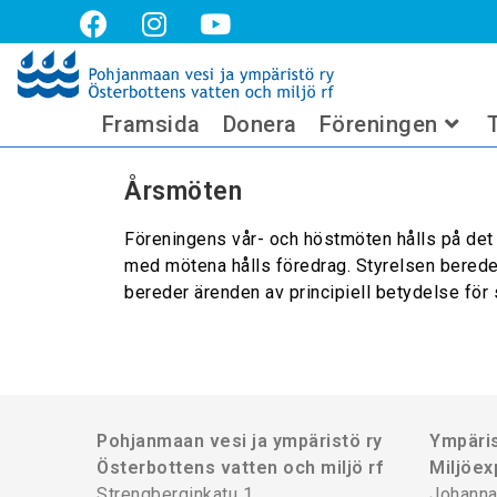
Årsmöten
Framsida
Donera
Föreningen
Årsmöten
Föreningens vår- och höstmöten hålls på det
med mötena hålls föredrag. Styrelsen berede
bereder ärenden av principiell betydelse för 
Pohjanmaan vesi ja ympäristö ry
Ympäris
Österbottens vatten och miljö rf
Miljöex
Strengberginkatu 1
Johanna