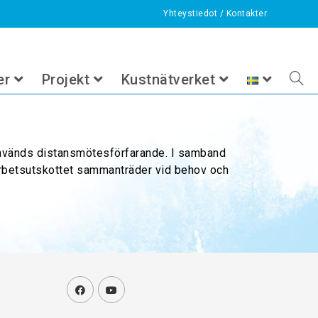
Yhteystiedot
/
Kontakter
>
Föreningen
>
Årsmöten
er
Projekt
Kustnätverket
 används distansmötesförfarande. I samband
Arbetsutskottet sammanträder vid behov och