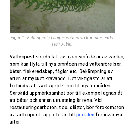
Figur 1. Vattenpest i Lampis vattenförekomster. Foto:
Heli Jutila.
Vattenpest sprids lätt av även små delar av växten,
som kan flyta till nya områden med vattenrörelser,
båtar, fiskeredskap, fåglar etc. Bekämpning av
arten är mycket krävande. Det viktigaste är att
förhindra att växt sprider sig till nya områden.
Särskild uppmärksamhet bör till exempel ägnas åt
att båtar och annan utrustning är rena. Vid
restaureringsarbeten, t.ex. slåtter, bör förekomsten
av vattenpest rapporteras till
portalen
för invasiva
arter.