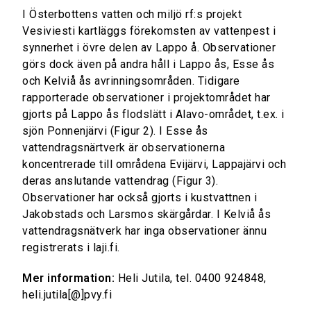
I Österbottens vatten och miljö rf:s projekt
Vesiviesti kartläggs förekomsten av vattenpest i
synnerhet i övre delen av Lappo å. Observationer
görs dock även på andra håll i Lappo ås, Esse ås
och Kelviå ås avrinningsområden. Tidigare
rapporterade observationer i projektområdet har
gjorts på Lappo ås flodslätt i Alavo-området, t.ex. i
sjön Ponnenjärvi (Figur 2). I Esse ås
vattendragsnärtverk är observationerna
koncentrerade till områdena Evijärvi, Lappajärvi och
deras anslutande vattendrag (Figur 3).
Observationer har också gjorts i kustvattnen i
Jakobstads och Larsmos skärgårdar. I Kelviå ås
vattendragsnätverk har inga observationer ännu
registrerats i laji.fi.
Mer information:
Heli Jutila, tel. 0400 924848,
heli.jutila[@]pvy.fi