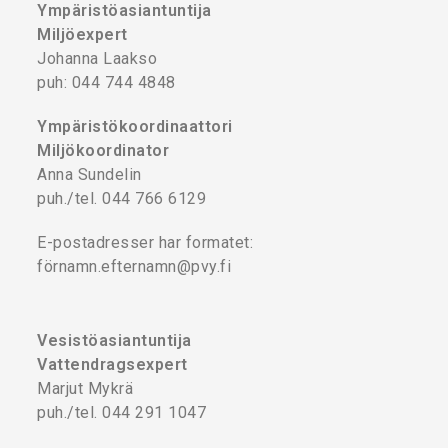
Ympäristöasiantuntija
Miljöexpert
Johanna Laakso
puh: 044 744 4848
Ympäristökoordinaattori
Miljökoordinator
Anna Sundelin
puh./tel. 044 766 6129
E-postadresser har formatet:
förnamn.efternamn@pvy.fi
Vesistöasiantuntija
Vattendragsexpert
Marjut Mykrä
puh./tel. 044 291 1047