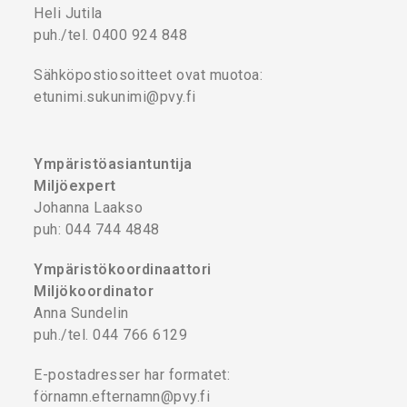
Heli Jutila
puh./tel. 0400 924 848
Sähköpostiosoitteet ovat muotoa:
etunimi.sukunimi@pvy.fi
Ympäristöasiantuntija
Miljöexpert
Johanna Laakso
puh: 044 744 4848
Ympäristökoordinaattori
Miljökoordinator
Anna Sundelin
puh./tel. 044 766 6129
E-postadresser har formatet:
förnamn.efternamn@pvy.fi