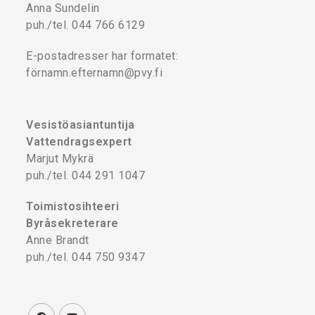
Anna Sundelin
puh./tel. 044 766 6129
E-postadresser har formatet:
förnamn.efternamn@pvy.fi
Vesistöasiantuntija
Vattendragsexpert
Marjut Mykrä
puh./tel. 044 291 1047
Toimistosihteeri
Byråsekreterare
Anne Brandt
puh./tel. 044 750 9347