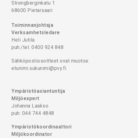
Strengberginkatu 1
68600 Pietarsaari
Toiminnanjohtaja
Verksamhetsledare
Heli Jutila
puh./tel. 0400 924 848
Sähköpostiosoitteet ovat muotoa:
etunimi.sukunimi@pvy.fi
Ympäristöasiantuntija
Miljöexpert
Johanna Laakso
puh: 044 744 4848
Ympäristökoordinaattori
Miljökoordinator