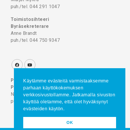
puh./tel. 044 291 1047
Toimistosihteeri
Byråsekreterare
Anne Brandt
puh./tel. 044 750 9347
Projektikoordinaattori
Käytämme evästeitä varmistaaksemme
Projektkoordinator
parhaan käyttökokemuksen
Noora Turtinen
verkkosivustollamme. Jatkamalla sivuston
puh./tel. 044 777 8839
käyttöä oletamme, että olet hyväksynyt
evästeiden käytön.
OK