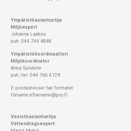
Ympäristöasiantuntija
Miljöexpert
Johanna Laakso
puh: 044 744 4848
Ympäristökoordinaattori
Miljökoordinator
Anna Sundelin
puh./tel. 044 766 6129
E-postadresser har formatet:
förnamn.efternamn@pvy.fi
Vesistöasiantuntija
Vattendragsexpert
Marjut Mykrä