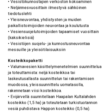
• Vesistökunnostajien verkoston kokoaminen
• Neljännesvuosittain ilmestyvä sähköinen
tiedotuslehti
• Yleisneuvontaa, yhdistysten ja muiden
paikallistoimijoiden neuvontaa ja koulutusta
• Vesiensuojelutoimijoiden tapaamiset vuosittain
(kaksikielisiä)
• Vesistöjen suojelu- ja kunnostusneuvontaa
messuille ja yleisötilaisuuksiin
Kosteikkopaketti
• Valumavesien käsittelymenetelmien suunnittelua
ja toteuttamista: neljä kosteikkoa tai
laskeutusallasta suunnittelun tai rakentamisen
muodossa, yleissuunnittelu uomatasolla,
rakennetaan viisi kosteikkoa.
• Evijärvellä suunnitellaan Haapalan Kultalahden
kosteikko (1,5 ha) ja toteutetaan turkistuotannon
vesiä puhdistava Happon kosteikko (0,5 ha).