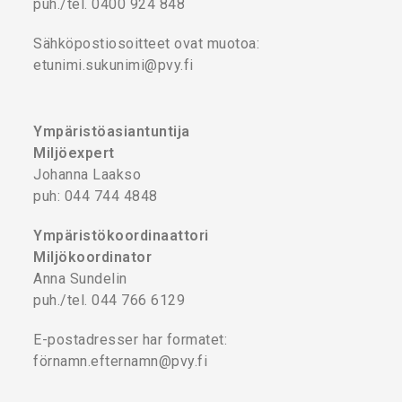
puh./tel. 0400 924 848
Sähköpostiosoitteet ovat muotoa:
etunimi.sukunimi@pvy.fi
Ympäristöasiantuntija
Miljöexpert
Johanna Laakso
puh: 044 744 4848
Ympäristökoordinaattori
Miljökoordinator
Anna Sundelin
puh./tel. 044 766 6129
E-postadresser har formatet:
förnamn.efternamn@pvy.fi