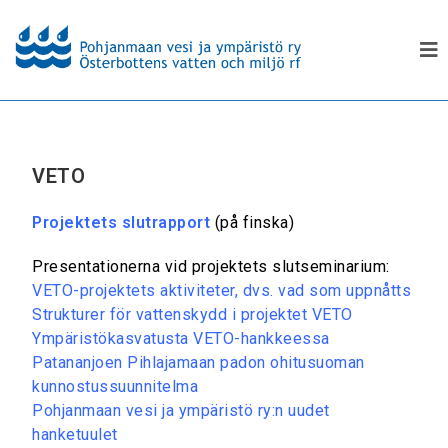
VETO
Projektets slutrapport
(på finska)
Presentationerna vid projektets slutseminarium:
VETO-projektets aktiviteter, dvs. vad som uppnåtts
Strukturer för vattenskydd i projektet VETO
Ympäristökasvatusta VETO-hankkeessa
Patananjoen Pihlajamaan padon ohitusuoman
kunnostussuunnitelma
Pohjanmaan vesi ja ympäristö ry:n uudet
hanketuulet