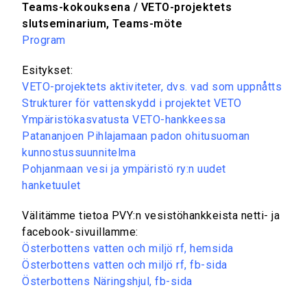
Teams-kokouksena / VETO-projektets
slutseminarium, Teams-möte
Program
Esitykset:
VETO-projektets aktiviteter, dvs. vad som uppnåtts
Strukturer för vattenskydd i projektet VETO
Ympäristökasvatusta VETO-hankkeessa
Patananjoen Pihlajamaan padon ohitusuoman
kunnostussuunnitelma
Pohjanmaan vesi ja ympäristö ry:n uudet
hanketuulet
Välitämme tietoa PVY:n vesistöhankkeista netti- ja
facebook-sivuillamme:
Österbottens vatten och miljö rf, hemsida
Österbottens vatten och miljö rf, fb-sida
Österbottens Näringshjul, fb-sida