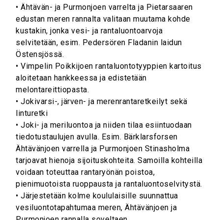
• Ähtävän- ja Purmonjoen varrelta ja Pietarsaaren
edustan meren rannalta valitaan muutama kohde
kustakin, jonka vesi- ja rantaluontoarvoja
selvitetään, esim. Pedersören Fladanin laidun
Östensjössä.
• Vimpelin Poikkijoen rantaluontotyyppien kartoitus
aloitetaan hankkeessa ja edistetään
melontareittiopasta.
• Jokivarsi-, järven- ja merenrantaretkeilyt sekä
linturetki
• Joki- ja meriluontoa ja niiden tilaa esiintuodaan
tiedotustaulujen avulla. Esim. Bärklarsforsen
Ähtävänjoen varrella ja Purmonjoen Stinasholma
tarjoavat hienoja sijoituskohteita. Samoilla kohteilla
voidaan toteuttaa rantaryönän poistoa,
pienimuotoista ruoppausta ja rantaluontoselvitystä.
• Järjestetään kolme koululaisille suunnattua
vesiluontotapahtumaa meren, Ähtävänjoen ja
Purmonjoen rannalla soveltaen