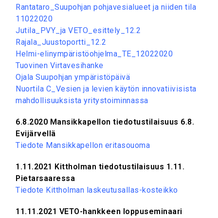
Rantataro_Suupohjan pohjavesialueet ja niiden tila
11022020
Jutila_PVY_ja VETO_esittely_12.2
Rajala_Juustoportti_12.2
Helmi-elinympäristöohjelma_TE_12022020
Tuovinen Virtavesihanke
Ojala Suupohjan ympäristöpäivä
Nuortila C_Vesien ja levien käytön innovatiivisista
mahdollisuuksista yritystoiminnassa
6.8.2020 Mansikkapellon tiedotustilaisuus 6.8.
Evijärvellä
Tiedote Mansikkapellon eritasouoma
1.11.2021 Kittholman tiedotustilaisuus 1.11.
Pietarsaaressa
Tiedote Kittholman laskeutusallas-kosteikko
11.11.2021 VETO-hankkeen loppuseminaari