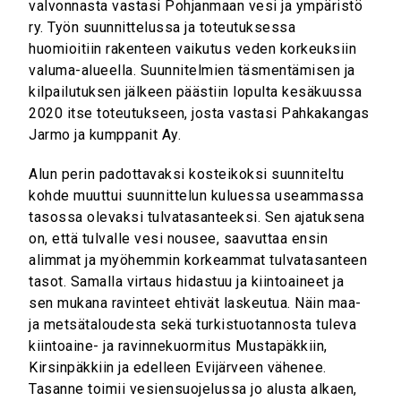
valvonnasta vastasi Pohjanmaan vesi ja ympäristö
ry. Työn suunnittelussa ja toteutuksessa
huomioitiin rakenteen vaikutus veden korkeuksiin
valuma-alueella. Suunnitelmien täsmentämisen ja
kilpailutuksen jälkeen päästiin lopulta kesäkuussa
2020 itse toteutukseen, josta vastasi Pahkakangas
Jarmo ja kumppanit Ay.
Alun perin padottavaksi kosteikoksi suunniteltu
kohde muuttui suunnittelun kuluessa useammassa
tasossa olevaksi tulvatasanteeksi. Sen ajatuksena
on, että tulvalle vesi nousee, saavuttaa ensin
alimmat ja myöhemmin korkeammat tulvatasanteen
tasot. Samalla virtaus hidastuu ja kiintoaineet ja
sen mukana ravinteet ehtivät laskeutua. Näin maa-
ja metsätaloudesta sekä turkistuotannosta tuleva
kiintoaine- ja ravinnekuormitus Mustapäkkiin,
Kirsinpäkkiin ja edelleen Evijärveen vähenee.
Tasanne toimii vesiensuojelussa jo alusta alkaen,