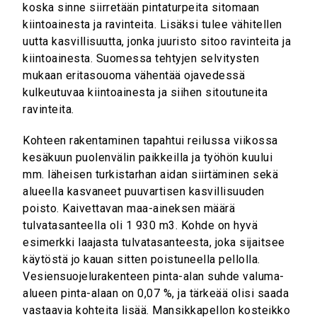
koska sinne siirretään pintaturpeita sitomaan
kiintoainesta ja ravinteita. Lisäksi tulee vähitellen
uutta kasvillisuutta, jonka juuristo sitoo ravinteita ja
kiintoainesta. Suomessa tehtyjen selvitysten
mukaan eritasouoma vähentää ojavedessä
kulkeutuvaa kiintoainesta ja siihen sitoutuneita
ravinteita.
Kohteen rakentaminen tapahtui reilussa viikossa
kesäkuun puolenvälin paikkeilla ja työhön kuului
mm. läheisen turkistarhan aidan siirtäminen sekä
alueella kasvaneet puuvartisen kasvillisuuden
poisto. Kaivettavan maa-aineksen määrä
tulvatasanteella oli 1 930 m3. Kohde on hyvä
esimerkki laajasta tulvatasanteesta, joka sijaitsee
käytöstä jo kauan sitten poistuneella pellolla.
Vesiensuojelurakenteen pinta-alan suhde valuma-
alueen pinta-alaan on 0,07 %, ja tärkeää olisi saada
vastaavia kohteita lisää. Mansikkapellon kosteikko