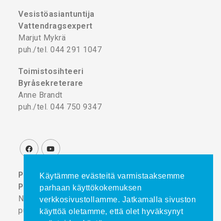
Vesistöasiantuntija
Vattendragsexpert
Marjut Mykrä
puh./tel. 044 291 1047
Toimistosihteeri
Byråsekreterare
Anne Brandt
puh./tel. 044 750 9347
Projektikoordinaattori
Käytämme evästeitä varmistaaksemme
Projektkoordinator
parhaan käyttökokemuksen
Noora Turtinen
verkkosivustollamme. Jatkamalla sivuston
puh./tel. 044 777 8839
käyttöä oletamme, että olet hyväksynyt