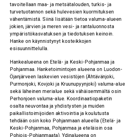
tavoitellaan maa- ja metsätalouden, turkis- ja
turvetuotannon sekä hulevesien kuormituksen
vähentämistä. Siinä lisätään tietoa valuma-alueen
jokien, järvien ja meren vesi- ja rantaluonnosta
ympäristökasvatuksen ja tiedotuksen keinoin.
Hanke on käynnistynyt kosteikkojen
esisuunnittelulla.
Hankealueena on Etelä- ja Keski-Pohjanmaa ja
Pohjanmaa. Hanketoimintojen alueena on Luodon-
Öjanjärveen laskevien vesistöjen (Ähtävänjoki,
Purmonjoki, Kovjoki ja Kruunupyynjoki) valuma-alue
sekä läheinen merialue sekä vähäisemmältä osin
Perhonjoen valuma-alue. Koordinaatiopaketin
osalta neuvontaa ja yhdistysten ja muiden
paikallistoimijoiden aktivointia ja koulutusta
tehdään osin koko Pohjanmaan alueella (Etelä- ja
Keski-Pohjanmaa, Pohjanmaa ja eteläisin osa
Pohjois-Pohjanmaata). Ydinalueena on