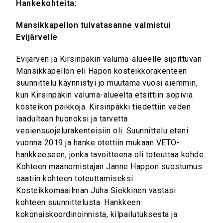
Hankekohteita:
Mansikkapellon tulvatasanne valmistui
Evijärvelle
Evijärven ja Kirsinpäkin valuma-alueelle sijoittuvan
Mansikkapellon eli Hapon kosteikkorakenteen
suunnittelu käynnistyi jo muutama vuosi aiemmin,
kun Kirsinpäkin valuma-alueelta etsittiin sopivia
kosteikon paikkoja. Kirsinpäkki tiedettiin veden
laadultaan huonoksi ja tarvetta
vesiensuojelurakenteisiin oli. Suunnittelu eteni
vuonna 2019 ja hanke otettiin mukaan VETO-
hankkeeseen, jonka tavoitteena oli toteuttaa kohde.
Kohteen maanomistajan Janne Happon suostumus
saatiin kohteen toteuttamiseksi.
Kosteikkomaailman Juha Siekkinen vastasi
kohteen suunnittelusta. Hankkeen
kokonaiskoordinoinnista, kilpailutuksesta ja