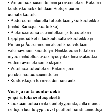
• Vimpelissä suunnitellaan ja rakennetaan Pokelan
kosteikko sekä tehdään Hietojanpuron
uomatarkastelu
• Pedersören alueella toteutetaan yksi kosteikko
(mahd. Särssjön kosteikko)
• Pietarsaaressa suunnitellaan ja toteutetaan
Lappfjärdsdiketin laskeutusallas-kosteikko ja
Pirilön ja Åströmmenin alueella selvitetään
valumavesien käsittelyä. Hankkeessa tutkitaan
myös mahdollisuuksia hyödyntää limaskalauttaa
veden ravinnetason laskijana.
• Vetelissä toteutetaan Patananjoen
purokunnostussuunnittelua
• Kosteikkojen toimivuuden seuranta
Vesi- ja rantaluonto- sekä
ympäristökasvatuspaketti
• Lisätään tietoa rantaluontotyypeistä, sillä monet
rantojen luontotyypit ovat puutteellisesti tunnettuja.