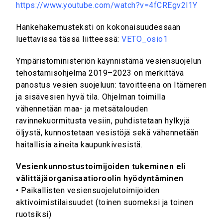
https://www.youtube.com/watch?v=4fCREgv2l1Y
Hankehakemusteksti on kokonaisuudessaan
luettavissa tässä liitteessä:
VETO_osio1
Ympäristöministeriön käynnistämä vesiensuojelun
tehostamisohjelma 2019–2023 on merkittävä
panostus vesien suojeluun: tavoitteena on Itämeren
ja sisävesien hyvä tila. Ohjelman toimilla
vähennetään maa- ja metsätalouden
ravinnekuormitusta vesiin, puhdistetaan hylkyjä
öljystä, kunnostetaan vesistöjä sekä vähennetään
haitallisia aineita kaupunkivesistä.
Vesienkunnostustoimijoiden tukeminen eli
välittäjäorganisaatioroolin hyödyntäminen
• Paikallisten vesiensuojelutoimijoiden
aktivoimistilaisuudet (toinen suomeksi ja toinen
ruotsiksi)