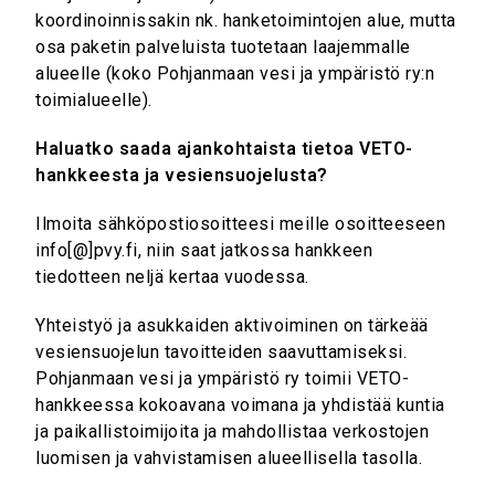
koordinoinnissakin nk. hanketoimintojen alue, mutta
osa paketin palveluista tuotetaan laajemmalle
alueelle (koko Pohjanmaan vesi ja ympäristö ry:n
toimialueelle).
Haluatko saada ajankohtaista tietoa VETO-
hankkeesta ja vesiensuojelusta?
Ilmoita sähköpostiosoitteesi meille osoitteeseen
info[@]pvy.fi, niin saat jatkossa hankkeen
tiedotteen neljä kertaa vuodessa.
Yhteistyö ja asukkaiden aktivoiminen on tärkeää
vesiensuojelun tavoitteiden saavuttamiseksi.
Pohjanmaan vesi ja ympäristö ry toimii VETO-
hankkeessa kokoavana voimana ja yhdistää kuntia
ja paikallistoimijoita ja mahdollistaa verkostojen
luomisen ja vahvistamisen alueellisella tasolla.