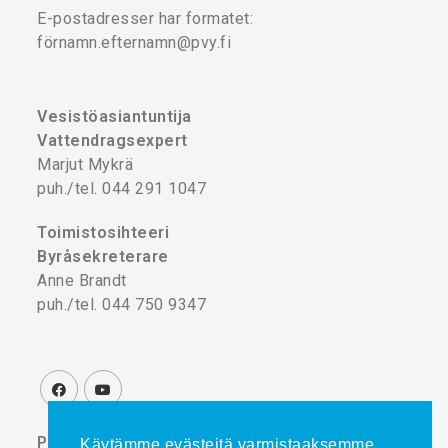
E-postadresser har formatet:
förnamn.efternamn@pvy.fi
Vesistöasiantuntija
Vattendragsexpert
Marjut Mykrä
puh./tel. 044 291 1047
Toimistosihteeri
Byråsekreterare
Anne Brandt
puh./tel. 044 750 9347
Projektikoordinaattori
Käytämme evästeitä varmistaaksemme