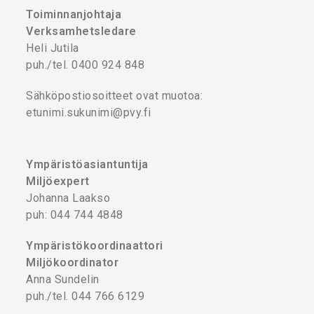
Toiminnanjohtaja
Verksamhetsledare
Heli Jutila
puh./tel. 0400 924 848
Sähköpostiosoitteet ovat muotoa:
etunimi.sukunimi@pvy.fi
Ympäristöasiantuntija
Miljöexpert
Johanna Laakso
puh: 044 744 4848
Ympäristökoordinaattori
Miljökoordinator
Anna Sundelin
puh./tel. 044 766 6129