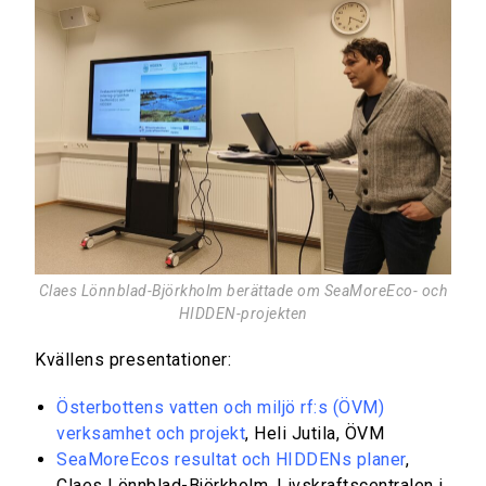
Claes Lönnblad-Björkholm berättade om SeaMoreEco- och
HIDDEN-projekten
Kvällens presentationer:
Österbottens vatten och miljö rf:s (ÖVM)
verksamhet och projekt
, Heli Jutila, ÖVM
SeaMoreEcos resultat och HIDDENs planer
,
Claes Lönnblad-Björkholm, Livskraftscentralen i