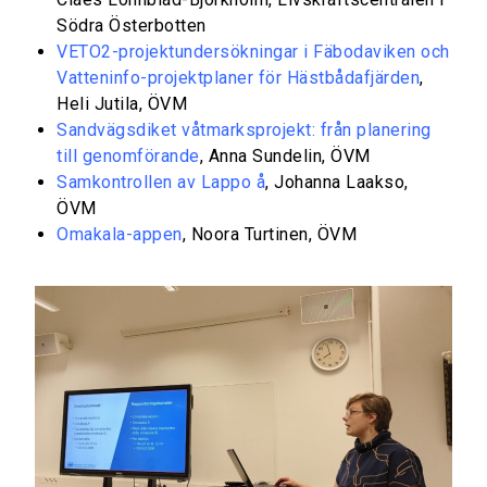
Södra Österbotten
VETO2-projektundersökningar i Fäbodaviken och
Vatteninfo-projektplaner för Hästbådafjärden
,
Heli Jutila, ÖVM
Sandvägsdiket våtmarksprojekt: från planering
till genomförande
, Anna Sundelin, ÖVM
Samkontrollen av Lappo å
, Johanna Laakso,
ÖVM
Omakala-appen
, Noora Turtinen, ÖVM