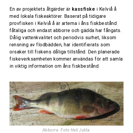
En av projektets åtgärder är
ka
ssfiske
i Kelviå å
med lokala fiskeaktörer. Baserat på tidigare
provfisken i Kelviå å är arterna i åns fiskbestånd
fåtaliga och endast abborre och gädda har fångats.
Dålig vattenkvalitet och periodvis surhet, liksom
rensning av flodbädden, har identifierats som
orsaker till fiskens dåliga tillstånd. Den planerade
fiskeverksamheten kommer användas för att samla
in viktig information om åns fiskbestånd.
Abborre. Foto Heli Jutila.