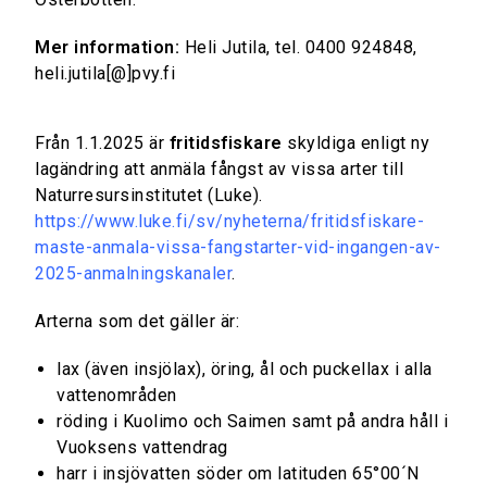
Mer information:
Heli Jutila, tel. 0400 924848,
heli.jutila[@]pvy.fi
Från 1.1.2025 är
fritidsfiskare
skyldiga enligt ny
lagändring att anmäla fångst av vissa arter till
Naturresursinstitutet (Luke).
https://www.luke.fi/sv/nyheterna/fritidsfiskare-
maste-anmala-vissa-fangstarter-vid-ingangen-av-
2025-anmalningskanaler
.
Arterna som det gäller är:
lax (även insjölax), öring, ål och puckellax i alla
vattenområden
röding i Kuolimo och Saimen samt på andra håll i
Vuoksens vattendrag
harr i insjövatten söder om latituden 65°00´N