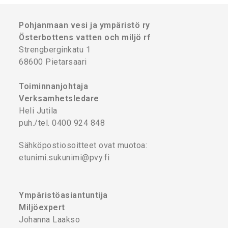
Pohjanmaan vesi ja ympäristö ry
Österbottens vatten och miljö rf
Strengberginkatu 1
68600 Pietarsaari
Toiminnanjohtaja
Verksamhetsledare
Heli Jutila
puh./tel. 0400 924 848
Sähköpostiosoitteet ovat muotoa:
etunimi.sukunimi@pvy.fi
Ympäristöasiantuntija
Miljöexpert
Johanna Laakso