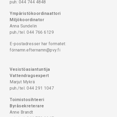
puh: 044 744 4848
Ympäristökoordinaattori
Miljökoordinator
Anna Sundelin
puh./tel. 044 766 6129
E-postadresser har formatet:
förnamn.efternamn@pvy.fi
Vesistöasiantuntija
Vattendragsexpert
Marjut Mykrä
puh./tel. 044 291 1047
Toimistosihteeri
Byråsekreterare
Anne Brandt