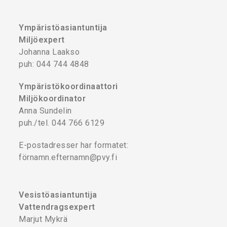
Ympäristöasiantuntija
Miljöexpert
Johanna Laakso
puh: 044 744 4848
Ympäristökoordinaattori
Miljökoordinator
Anna Sundelin
puh./tel. 044 766 6129
E-postadresser har formatet:
förnamn.efternamn@pvy.fi
Vesistöasiantuntija
Vattendragsexpert
Marjut Mykrä