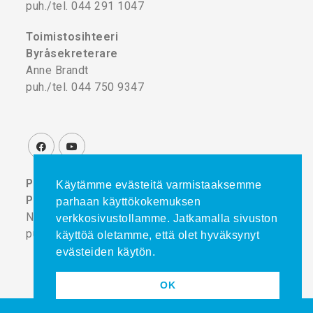
puh./tel. 044 291 1047
Toimistosihteeri
Byråsekreterare
Anne Brandt
puh./tel. 044 750 9347
Projektikoordinaattori
Käytämme evästeitä varmistaaksemme
Projektkoordinator
parhaan käyttökokemuksen
Noora Turtinen
verkkosivustollamme. Jatkamalla sivuston
puh./tel. 044 777 8839
käyttöä oletamme, että olet hyväksynyt
evästeiden käytön.
OK