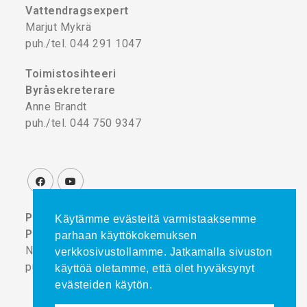
Vattendragsexpert
Marjut Mykrä
puh./tel. 044 291 1047
Toimistosihteeri
Byråsekreterare
Anne Brandt
puh./tel. 044 750 9347
Projektikoordinaattori
Käytämme evästeitä varmistaaksemme
Projektkoordinator
parhaan käyttökokemuksen
Noora Turtinen
verkkosivustollamme. Jatkamalla sivuston
puh./tel. 044 777 8839
käyttöä oletamme, että olet hyväksynyt
evästeiden käytön.