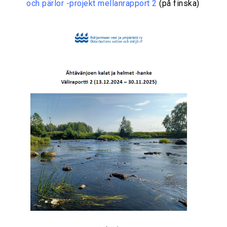
och pärlor -projekt mellanrapport 2
(på finska)