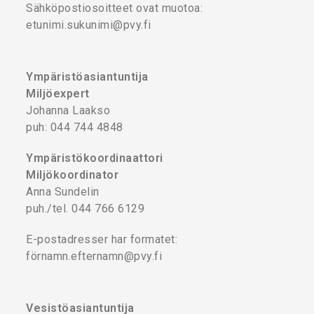
Sähköpostiosoitteet ovat muotoa:
etunimi.sukunimi@pvy.fi
Ympäristöasiantuntija
Miljöexpert
Johanna Laakso
puh: 044 744 4848
Ympäristökoordinaattori
Miljökoordinator
Anna Sundelin
puh./tel. 044 766 6129
E-postadresser har formatet:
förnamn.efternamn@pvy.fi
Vesistöasiantuntija