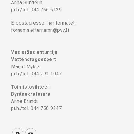
Anna Sundelin
puh./tel. 044 766 6129
E-postadresser har formatet:
förnamn.efternamn@pvy.fi
Vesistöasiantuntija
Vattendragsexpert
Marjut Mykrä
puh./tel. 044 291 1047
Toimistosihteeri
Byråsekreterare
Anne Brandt
puh./tel. 044 750 9347