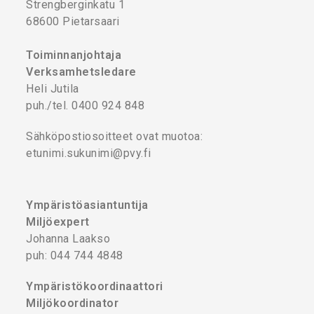
Strengberginkatu 1
68600 Pietarsaari
Toiminnanjohtaja
Verksamhetsledare
Heli Jutila
puh./tel. 0400 924 848
Sähköpostiosoitteet ovat muotoa:
etunimi.sukunimi@pvy.fi
Ympäristöasiantuntija
Miljöexpert
Johanna Laakso
puh: 044 744 4848
Ympäristökoordinaattori
Miljökoordinator