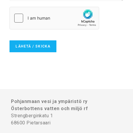
/
o
M
s
e
o
d
i
d
t
e
e
l
/
a
E
LÄHETÄ / SKICKA
n
-
d
p
e
o
*
s
t
a
d
r
e
Pohjanmaan vesi ja ympäristö ry
s
Österbottens vatten och miljö rf
s
Strengberginkatu 1
*
68600 Pietarsaari