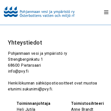
Yhteystiedot
Pohjanmaan vesi ja ympäristö ry
Strengberginkatu 1
68600 Pietarsaari
info@pvy.fi
Henkilökunnan sähköpostiosoitteet ovat muotoa
etunimi.sukunimi@pvy.fi.
Toiminnanjohtaja
Toimistosihteeri
Heli Jutila
Anne Brandt