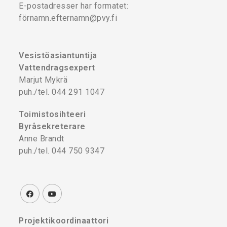
E-postadresser har formatet:
förnamn.efternamn@pvy.fi
Vesistöasiantuntija
Vattendragsexpert
Marjut Mykrä
puh./tel. 044 291 1047
Toimistosihteeri
Byråsekreterare
Anne Brandt
puh./tel. 044 750 9347
Projektikoordinaattori