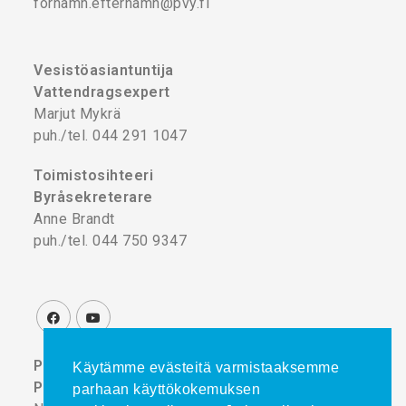
förnamn.efternamn@pvy.fi
Vesistöasiantuntija
Vattendragsexpert
Marjut Mykrä
puh./tel. 044 291 1047
Toimistosihteeri
Byråsekreterare
Anne Brandt
puh./tel. 044 750 9347
Projektikoordinaattori
Käytämme evästeitä varmistaaksemme
Projektkoordinator
parhaan käyttökokemuksen