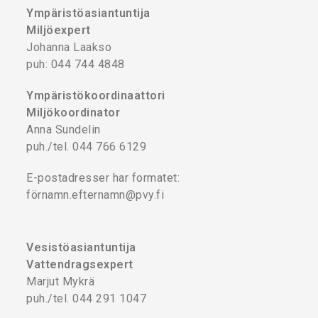
Ympäristöasiantuntija
Miljöexpert
Johanna Laakso
puh: 044 744 4848
Ympäristökoordinaattori
Miljökoordinator
Anna Sundelin
puh./tel. 044 766 6129
E-postadresser har formatet:
förnamn.efternamn@pvy.fi
Vesistöasiantuntija
Vattendragsexpert
Marjut Mykrä
puh./tel. 044 291 1047