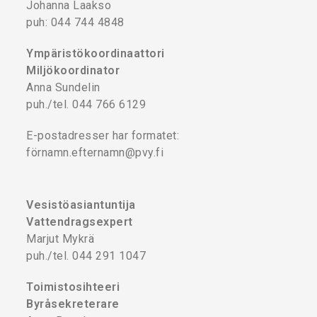
Johanna Laakso
puh: 044 744 4848
Ympäristökoordinaattori
Miljökoordinator
Anna Sundelin
puh./tel. 044 766 6129
E-postadresser har formatet:
förnamn.efternamn@pvy.fi
Vesistöasiantuntija
Vattendragsexpert
Marjut Mykrä
puh./tel. 044 291 1047
Toimistosihteeri
Byråsekreterare