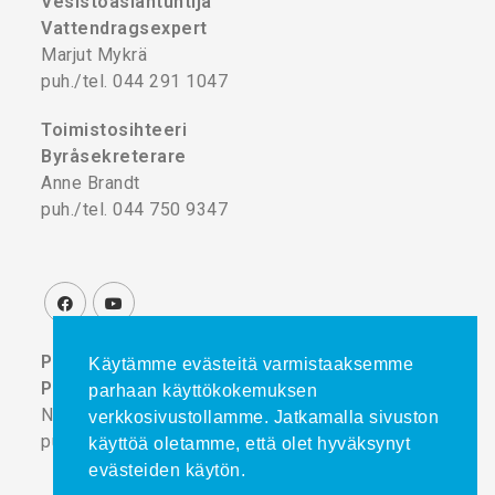
Vesistöasiantuntija
Vattendragsexpert
Marjut Mykrä
puh./tel. 044 291 1047
Toimistosihteeri
Byråsekreterare
Anne Brandt
puh./tel. 044 750 9347
Projektikoordinaattori
Käytämme evästeitä varmistaaksemme
Projektkoordinator
parhaan käyttökokemuksen
Noora Turtinen
verkkosivustollamme. Jatkamalla sivuston
puh./tel. 044 777 8839
käyttöä oletamme, että olet hyväksynyt
evästeiden käytön.