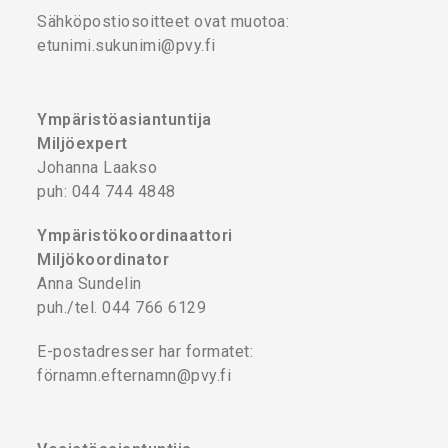
Sähköpostiosoitteet ovat muotoa:
etunimi.sukunimi@pvy.fi
Ympäristöasiantuntija
Miljöexpert
Johanna Laakso
puh: 044 744 4848
Ympäristökoordinaattori
Miljökoordinator
Anna Sundelin
puh./tel. 044 766 6129
E-postadresser har formatet:
förnamn.efternamn@pvy.fi