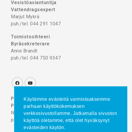
Vesistöasiantuntija
Vattendragsexpert
Marjut Mykrä
puh./tel. 044 291 1047
Toimistosihteeri
Byråsekreterare
Anne Brandt
puh./tel. 044 750 9347
Projektikoordinaattori
Käytämme evästeitä varmistaaksemme
Projektkoordinator
parhaan käyttökokemuksen
Noora Turtinen
verkkosivustollamme. Jatkamalla sivuston
puh./tel. 044 777 8839
käyttöä oletamme, että olet hyväksynyt
evästeiden käytön.