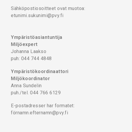
Sähköpostiosoitteet ovat muotoa:
etunimi.sukunimi@pvy.fi
Ympäristöasiantuntija
Miljöexpert
Johanna Laakso
puh: 044 744 4848
Ympäristökoordinaattori
Miljökoordinator
Anna Sundelin
puh./tel. 044 766 6129
E-postadresser har formatet:
förnamn.efternamn@pvy.fi