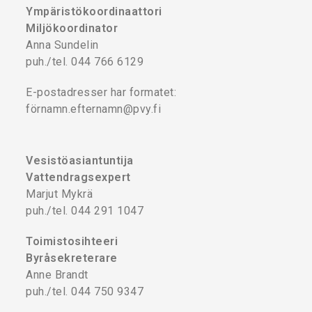
Ympäristökoordinaattori
Miljökoordinator
Anna Sundelin
puh./tel. 044 766 6129
E-postadresser har formatet:
förnamn.efternamn@pvy.fi
Vesistöasiantuntija
Vattendragsexpert
Marjut Mykrä
puh./tel. 044 291 1047
Toimistosihteeri
Byråsekreterare
Anne Brandt
puh./tel. 044 750 9347