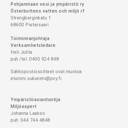
Pohjanmaan vesi ja ympäristö ry
Österbottens vatten och miljö rf
Strengberginkatu 1
68600 Pietarsaari
Toiminnanjohtaja
Verksamhetsledare
Heli Jutila
puh./tel. 0400 924 848
Sähköpostiosoitteet ovat muotoa:
etunimi.sukunimi@pvy.fi
Ympäristöasiantuntija
Miljöexpert
Johanna Laakso
puh: 044 744 4848