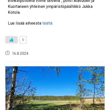
elinkelpoisena viime talvena”, pohti Alavuden ja
Kuortaneen yhteinen ympäristöpäällikkö Jukka
Kotola.
Lue lisää aiheesta
täältä
0
16.8.2024