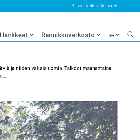
Yhteystiedot
/
Kontakter
>
2024
>
elokuu
Hankkeet
Rannikkoverkosto
viä ja niiden välisiä uomia. Talkoot maanantaina
ue…