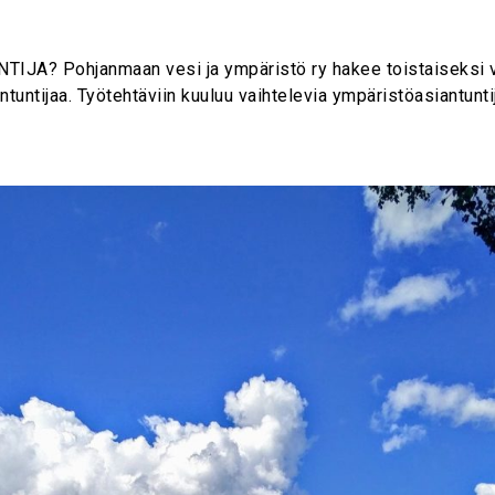
Pohjanmaan vesi ja ympäristö ry hakee toistaiseksi vo
tuntijaa. Työtehtäviin kuuluu vaihtelevia ympäristöasiantuntij