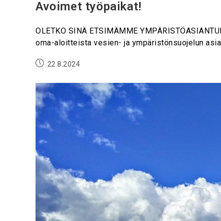
Avoimet työpaikat!
OLETKO SINÄ ETSIMÄMME YMPÄRISTÖASIANTUNTIJA? 
oma-aloitteista vesien- ja ympäristönsuojelun asian
22.8.2024