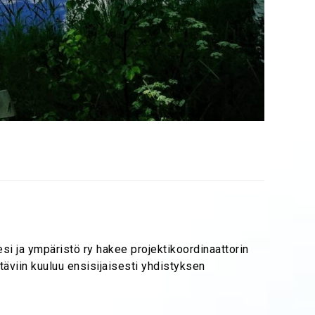
ympäristö ry hakee projektikoordinaattorin
äviin kuuluu ensisijaisesti yhdistyksen