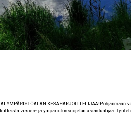
YMPÄRISTÖALAN KESÄHARJOITTELIJAA!Pohjanmaan vesi ja 
tteista vesien- ja ympäristönsuojelun asiantuntijaa. Työteht