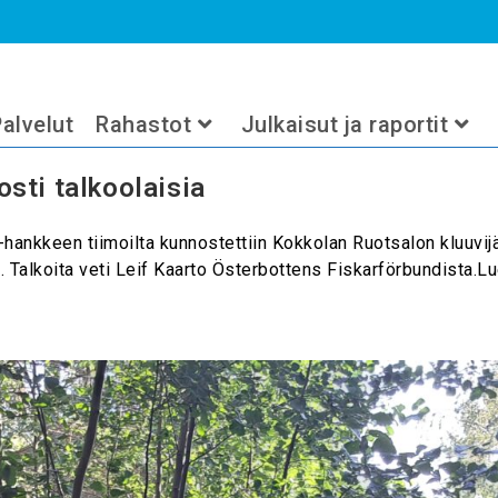
2024
alvelut
Rahastot
Julkaisut ja raportit
sti talkoolaisia
nkkeen tiimoilta kunnostettiin Kokkolan Ruotsalon kluuvijär
ä. Talkoita veti Leif Kaarto Österbottens Fiskarförbundista.L