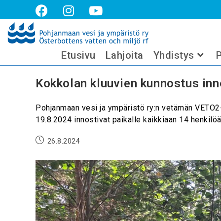
Kuukausittainen arkisto:elokuu 
Etusivu
Lahjoita
Yhdistys
P
Kokkolan kluuvien kunnostus inno
Pohjanmaan vesi ja ympäristö ry:n vetämän VETO2-ha
19.8.2024 innostivat paikalle kaikkiaan 14 henkilö
26.8.2024