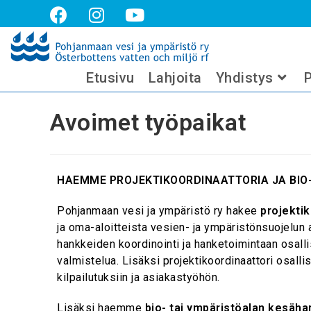
Avoimet työpaikat
Etusivu
Lahjoita
Yhdistys
P
Avoimet työpaikat
HAEMME PROJEKTIKOORDINAATTORIA JA BIO-
Pohjanmaan vesi ja ympäristö ry hakee
projektik
ja oma-aloitteista vesien- ja ympäristönsuojelun a
hankkeiden koordinointi ja hanketoimintaan osall
valmistelua. Lisäksi projektikoordinaattori osallis
kilpailutuksiin ja asiakastyöhön.
Lisäksi haemme
bio- tai ympäristöalan kesäharj