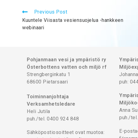
Previous Post
Kuuntele Viisasta vesiensuojelua -hankkeen
webinaari
Pohjanmaan vesi ja ympäristö ry
Ympäris
Österbottens vatten och miljö rf
Miljöex
Strengberginkatu 1
Johanna
68600 Pietarsaari
puh: 04
Ympäris
Toiminnanjohtaja
Miljöko
Verksamhetsledare
Anna Su
Heli Jutila
puh./te
puh./tel. 0400 924 848
E-posta
Sähköpostiosoitteet ovat muotoa: