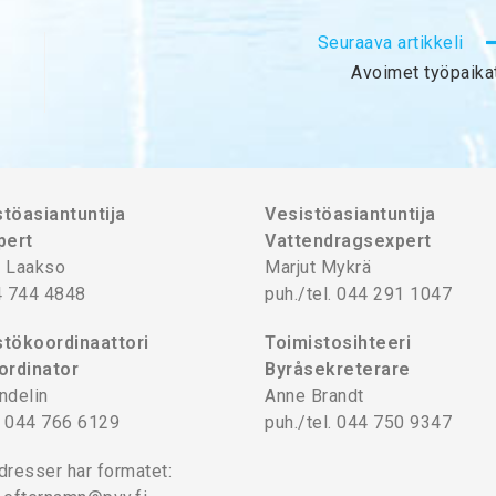
Seuraava artikkeli
Avoimet työpaika
töasiantuntija
Vesistöasiantuntija
pert
Vattendragsexpert
 Laakso
Marjut Mykrä
4 744 4848
puh./tel. 044 291 1047
tökoordinaattori
Toimistosihteeri
ordinator
Byråsekreterare
ndelin
Anne Brandt
l. 044 766 6129
puh./tel. 044 750 9347
dresser har formatet: