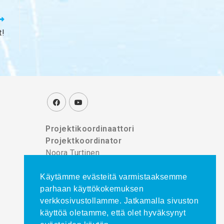
t!
Projektikoordinaattori
Projektkoordinator
Noora Turtinen
puh./tel. 044 777 8839
Käytämme evästeitä varmistaaksemme
parhaan käyttökokemuksen
verkkosivustollamme. Jatkamalla sivuston
käyttöä oletamme, että olet hyväksynyt