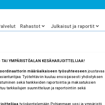
>
alvelut
Rahastot
Julkaisut ja raportit
 TAI YMPÄRISTÖALAN KESÄHARJOITTELIJAA!
oordinaattorin
määräaikaiseen työsuhteeseen
joustavaa
siantuntijaa. Työtehtäviin kuuluu ensisijaisesti yhdistyksen
istuminen sekä hankkeiden raportointia ja maksatuksien
tuu tarkkailujen suunnitteluun ja raportointiin sekä
oittelijaa
työskentelemään Pohjanmaan vesi ja ympäristö