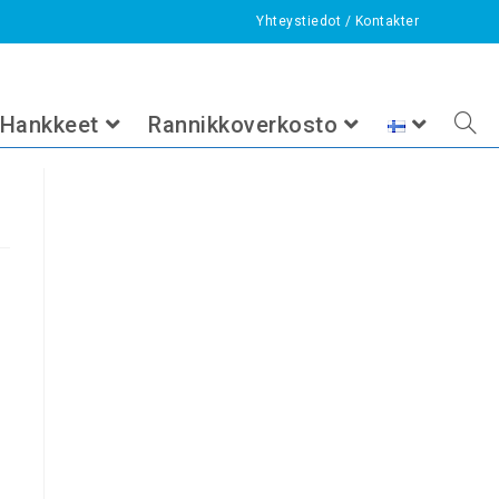
Yhteystiedot
/
Kontakter
2024
>
elokuu
>
22
>
Uncategorized
>
Avoimet työpaikat
Hankkeet
Rannikkoverkosto