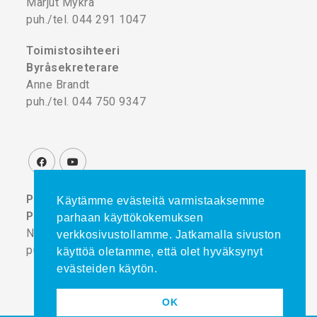
Marjut Mykrä
puh./tel. 044 291 1047
Toimistosihteeri
Byråsekreterare
Anne Brandt
puh./tel. 044 750 9347
Projektikoordinaattori
Käytämme evästeitä varmistaaksemme
Projektkoordinator
parhaan käyttökokemuksen
Noora Turtinen
verkkosivustollamme. Jatkamalla sivuston
puh./tel. 044 777 8839
käyttöä oletamme, että olet hyväksynyt
evästeiden käytön.
OK