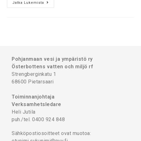
Jatka Lukemista
Pohjanmaan vesi ja ympäristö ry
Österbottens vatten och miljö rf
Strengberginkatu 1
68600 Pietarsaari
Toiminnanjohtaja
Verksamhetsledare
Heli Jutila
puh./tel. 0400 924 848
Sähköpostiosoitteet ovat muotoa:
etunimi.sukunimi@pvy.fi