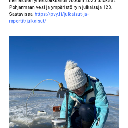
merialueen yhteistarkkailun vuoden 2025 tulokset.
Pohjanmaan vesi ja ympäristö ry:n julkaisuja 123.
Saatavissa:
https://pvy.fi/julkaisut-ja-
raportit/julkaisut/