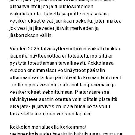
pinnanvaihtelujen ja tuuliolosuhteiden
vaikutuksesta. Talvella jääpeitteisenä aikana
vesikerrokset eivät juurikaan sekoitu, joten makea
jokivesi ja jätevedet jäävät meriveden ja
jääkerroksen väliin.
Vuoden 2025 talvinäytteenottoihin vaikutti heikko
jääpeite: näytteenottoa ei toteuteta, jos sitä ei
pystytä toteuttamaan turvallisesti. Kokkolassa
vuoden ensimmäiset vesinäytteet päästiin
ottamaan vasta, kun jäät olivat kokonaan lähteneet.
Tuolloin pintavesi oli jo alkanut lämpenemään ja
vesikerrokset sekoittumaan. Pietarsaaressa
talvinäytteet saatiin otettua vain joiltain pisteiltä
eikä jäte- ja järvivesien leviäimisalueita voitu
tarkastella aiempien vuosien tapaan.
Kokkolan merialueella korkeimmat
ravinnepitoisuudet havaittiin huhtikuussa, mutta ne