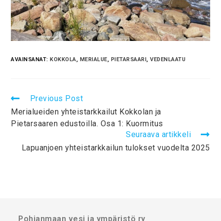
AVAINSANAT:
KOKKOLA
,
MERIALUE
,
PIETARSAARI
,
VEDENLAATU
Previous Post
Merialueiden yhteistarkkailut Kokkolan ja
Pietarsaaren edustoilla. Osa 1: Kuormitus
Seuraava artikkeli
Lapuanjoen yhteistarkkailun tulokset vuodelta 2025
Pohjanmaan vesi ja ympäristö ry