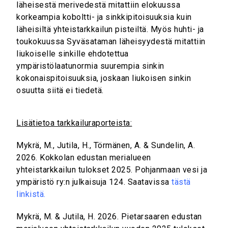
läheisestä merivedestä mitattiin elokuussa
korkeampia koboltti- ja sinkkipitoisuuksia kuin
läheisiltä yhteistarkkailun pisteiltä. Myös huhti- ja
toukokuussa Syväsataman läheisyydestä mitattiin
liukoiselle sinkille ehdotettua
ympäristölaatunormia suurempia sinkin
kokonaispitoisuuksia, joskaan liukoisen sinkin
osuutta siitä ei tiedetä.
Lisätietoa tarkkailuraporteista:
Mykrä, M., Jutila, H., Törmänen, A. & Sundelin, A.
2026. Kokkolan edustan merialueen
yhteistarkkailun tulokset 2025. Pohjanmaan vesi ja
ympäristö ry:n julkaisuja 124. Saatavissa
tästä
linkistä.
Mykrä, M. & Jutila, H. 2026. Pietarsaaren edustan