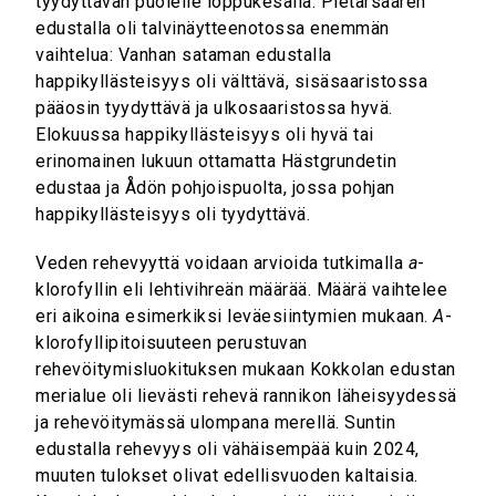
tyydyttävän puolelle loppukesällä. Pietarsaaren
edustalla oli talvinäytteenotossa enemmän
vaihtelua: Vanhan sataman edustalla
happikyllästeisyys oli välttävä, sisäsaaristossa
pääosin tyydyttävä ja ulkosaaristossa hyvä.
Elokuussa happikyllästeisyys oli hyvä tai
erinomainen lukuun ottamatta Hästgrundetin
edustaa ja Ådön pohjoispuolta, jossa pohjan
happikyllästeisyys oli tyydyttävä.
Veden rehevyyttä voidaan arvioida tutkimalla
a
-
klorofyllin eli lehtivihreän määrää. Määrä vaihtelee
eri aikoina esimerkiksi leväesiintymien mukaan.
A
-
klorofyllipitoisuuteen perustuvan
rehevöitymisluokituksen mukaan Kokkolan edustan
merialue oli lievästi rehevä rannikon läheisyydessä
ja rehevöitymässä ulompana merellä. Suntin
edustalla rehevyys oli vähäisempää kuin 2024,
muuten tulokset olivat edellisvuoden kaltaisia.