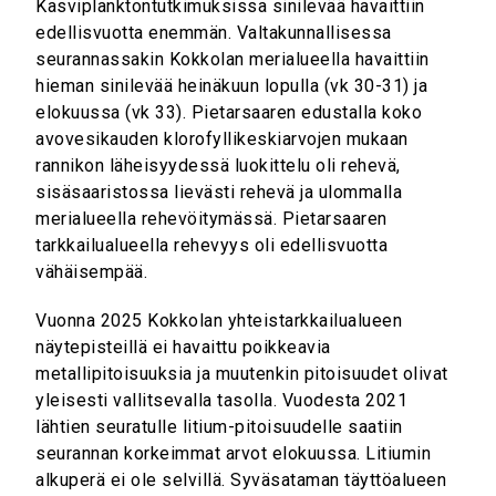
Kasviplanktontutkimuksissa sinilevää havaittiin
edellisvuotta enemmän. Valtakunnallisessa
seurannassakin Kokkolan merialueella havaittiin
hieman sinilevää heinäkuun lopulla (vk 30-31) ja
elokuussa (vk 33). Pietarsaaren edustalla koko
avovesikauden klorofyllikeskiarvojen mukaan
rannikon läheisyydessä luokittelu oli rehevä,
sisäsaaristossa lievästi rehevä ja ulommalla
merialueella rehevöitymässä. Pietarsaaren
tarkkailualueella rehevyys oli edellisvuotta
vähäisempää.
Vuonna 2025 Kokkolan yhteistarkkailualueen
näytepisteillä ei havaittu poikkeavia
metallipitoisuuksia ja muutenkin pitoisuudet olivat
yleisesti vallitsevalla tasolla. Vuodesta 2021
lähtien seuratulle litium-pitoisuudelle saatiin
seurannan korkeimmat arvot elokuussa. Litiumin
alkuperä ei ole selvillä. Syväsataman täyttöalueen