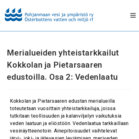
Merialueiden yhteistarkkailut
Kokkolan ja Pietarsaaren
edustoilla. Osa 2: Vedenlaatu
Kokkolan ja Pietarsaaren edustan merialueilla
toteutetaan vuosittain yhteistarkkailuja, joissa
tutkitaan teollisuuden ja kalanviljelyn vaikutuksia
veden laatuun ja eliöstöön. Vedenlaatua tarkkaillaan
vesinäytteenotoin. Ainepitoisuudet vaihtelevat
järvi-, joki- ja jätevesien leviämisen, meriveden