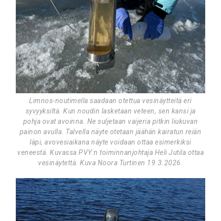
Limnos-noutimella saadaan otettua vesinäytteitä eri
syvyyksiltä. Kun noudin lasketaan veteen, sen kansi ja
pohja ovat avoinna. Ne suljetaan vaijeria pitkin liukuvan
painon avulla. Talvella näyte otetaan jäähän kairatun reiän
läpi, avovesiaikana näyte voidaan ottaa esimerkiksi
veneestä. Kuvassa PVY:n toiminnanjohtaja Heli Jutila ottaa
vesinäytettä. Kuva Noora Turtinen 19.3.2026.