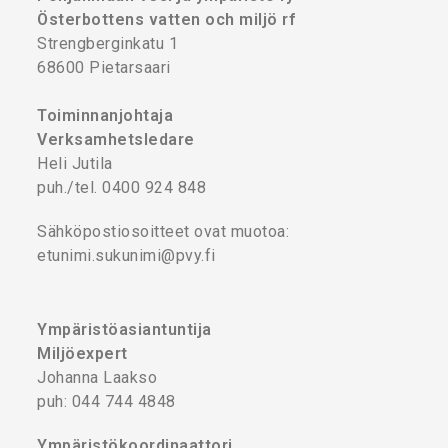
Österbottens vatten och miljö rf
Strengberginkatu 1
68600 Pietarsaari
Toiminnanjohtaja
Verksamhetsledare
Heli Jutila
puh./tel. 0400 924 848
Sähköpostiosoitteet ovat muotoa:
etunimi.sukunimi@pvy.fi
Ympäristöasiantuntija
Miljöexpert
Johanna Laakso
puh: 044 744 4848
Ympäristökoordinaattori