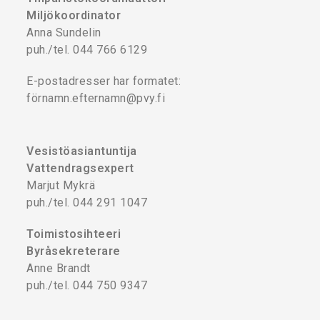
Miljökoordinator
Anna Sundelin
puh./tel. 044 766 6129
E-postadresser har formatet:
förnamn.efternamn@pvy.fi
Vesistöasiantuntija
Vattendragsexpert
Marjut Mykrä
puh./tel. 044 291 1047
Toimistosihteeri
Byråsekreterare
Anne Brandt
puh./tel. 044 750 9347