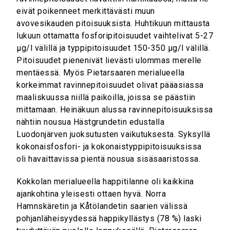
eivät poikenneet merkittävästi muun
avovesikauden pitoisuuksista. Huhtikuun mittausta
lukuun ottamatta fosforipitoisuudet vaihtelivat 5-27
µg/l välillä ja typpipitoisuudet 150-350 µg/l välillä.
Pitoisuudet pienenivät lievästi ulommas merelle
mentäessä. Myös Pietarsaaren merialueella
korkeimmat ravinnepitoisuudet olivat pääasiassa
maaliskuussa niillä paikoilla, joissa se päästiin
mittamaan. Heinäkuun alussa ravinnepitoisuuksissa
nähtiin nousua Hästgrundetin edustalla
Luodonjärven juoksutusten vaikutuksesta. Syksyllä
kokonaisfosfori- ja kokonaistyppipitoisuuksissa
oli havaittavissa pientä nousua sisäsaaristossa.
Kokkolan merialueella happitilanne oli kaikkina
ajankohtina yleisesti ottaen hyvä. Norra
Hamnskäretin ja Kåtölandetin saarien välissä
pohjanläheisyydessä happikyllästys (78 %) laski