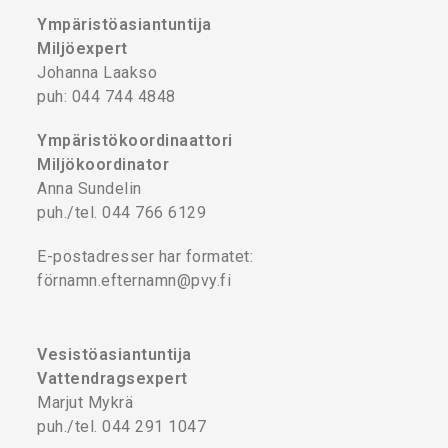
Ympäristöasiantuntija
Miljöexpert
Johanna Laakso
puh: 044 744 4848
Ympäristökoordinaattori
Miljökoordinator
Anna Sundelin
puh./tel. 044 766 6129
E-postadresser har formatet:
förnamn.efternamn@pvy.fi
Vesistöasiantuntija
Vattendragsexpert
Marjut Mykrä
puh./tel. 044 291 1047