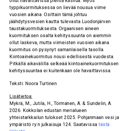
ollut havaittavissa pientä kasvua. Myös
typpikuormituksessa on lievää nousua viime
vuosien aikana. Osittain tämä johtuu
jäähdytysvesien kautta tulevasta Luodonjärven
taustakuormituksesta. Orgaanisen aineen
kuormituksen osalta kehityssuunta on aiemmin
ollut laskeva, mutta viimeisten vuosien aikana
kuormitus on pysynyt samanlaisella tasolla.
Kiintoainekuormitus nousi edellisestä vuodesta.
Pitkällä aikavälillä selkeää kiintoainekuormituksen
kehityssuuntaa ei kuitenkaan ole havaittavissa.
Teksti: Noora Turtinen
Lisätietoa:
Mykrä, M., Jutila, H., Törmänen, A. & Sundelin, A.
2026. Kokkolan edustan merialueen
yhteistarkkailun tulokset 2025. Pohjanmaan vesi ja
ympäristö ry:n julkaisuja 124. Saatavissa
tästä