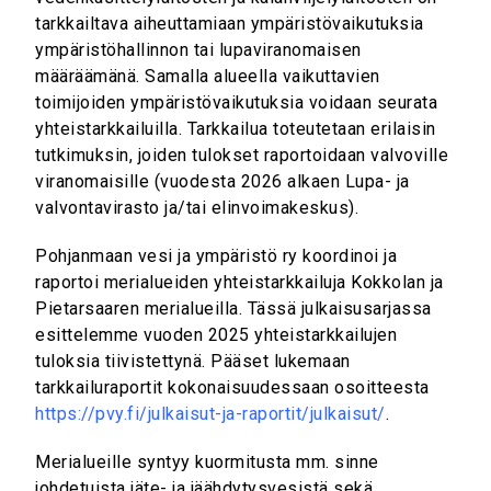
tarkkailtava aiheuttamiaan ympäristövaikutuksia
ympäristöhallinnon tai lupaviranomaisen
määräämänä. Samalla alueella vaikuttavien
toimijoiden ympäristövaikutuksia voidaan seurata
yhteistarkkailuilla. Tarkkailua toteutetaan erilaisin
tutkimuksin, joiden tulokset raportoidaan valvoville
viranomaisille (vuodesta 2026 alkaen Lupa- ja
valvontavirasto ja/tai elinvoimakeskus).
Pohjanmaan vesi ja ympäristö ry koordinoi ja
raportoi merialueiden yhteistarkkailuja Kokkolan ja
Pietarsaaren merialueilla. Tässä julkaisusarjassa
esittelemme vuoden 2025 yhteistarkkailujen
tuloksia tiivistettynä. Pääset lukemaan
tarkkailuraportit kokonaisuudessaan osoitteesta
https://pvy.fi/julkaisut-ja-raportit/julkaisut/
.
Merialueille syntyy kuormitusta mm. sinne
johdetuista jäte- ja jäähdytysvesistä sekä