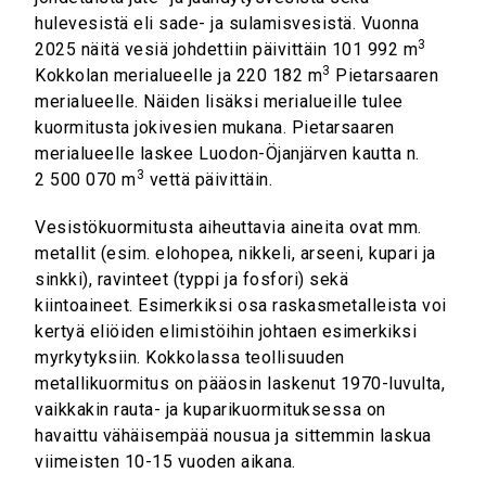
hulevesistä eli sade- ja sulamisvesistä. Vuonna
3
2025 näitä vesiä johdettiin päivittäin 101 992 m
3
Kokkolan merialueelle ja 220 182 m
Pietarsaaren
merialueelle. Näiden lisäksi merialueille tulee
kuormitusta jokivesien mukana. Pietarsaaren
merialueelle laskee Luodon-Öjanjärven kautta n.
3
2 500 070 m
vettä päivittäin.
Vesistökuormitusta aiheuttavia aineita ovat mm.
metallit (esim. elohopea, nikkeli, arseeni, kupari ja
sinkki), ravinteet (typpi ja fosfori) sekä
kiintoaineet. Esimerkiksi osa raskasmetalleista voi
kertyä eliöiden elimistöihin johtaen esimerkiksi
myrkytyksiin. Kokkolassa teollisuuden
metallikuormitus on pääosin laskenut 1970-luvulta,
vaikkakin rauta- ja kuparikuormituksessa on
havaittu vähäisempää nousua ja sittemmin laskua
viimeisten 10-15 vuoden aikana.