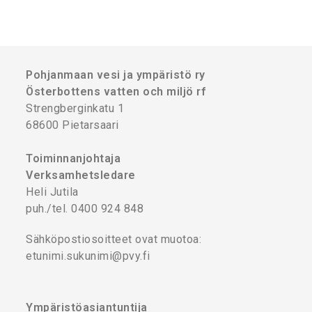
Pohjanmaan vesi ja ympäristö ry
Österbottens vatten och miljö rf
Strengberginkatu 1
68600 Pietarsaari
Toiminnanjohtaja
Verksamhetsledare
Heli Jutila
puh./tel. 0400 924 848
Sähköpostiosoitteet ovat muotoa:
etunimi.sukunimi@pvy.fi
Ympäristöasiantuntija