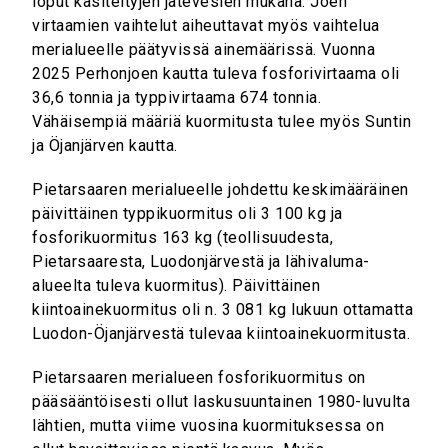
loput käsiteltyjen jätevesien mukana. Joen
virtaamien vaihtelut aiheuttavat myös vaihtelua
merialueelle päätyvissä ainemäärissä. Vuonna
2025 Perhonjoen kautta tuleva fosforivirtaama oli
36,6 tonnia ja typpivirtaama 674 tonnia.
Vähäisempiä määriä kuormitusta tulee myös Suntin
ja Öjanjärven kautta.
Pietarsaaren merialueelle johdettu keskimääräinen
päivittäinen typpikuormitus oli 3 100 kg ja
fosforikuormitus 163 kg (teollisuudesta,
Pietarsaaresta, Luodonjärvestä ja lähivaluma-
alueelta tuleva kuormitus). Päivittäinen
kiintoainekuormitus oli n. 3 081 kg lukuun ottamatta
Luodon-Öjanjärvestä tulevaa kiintoainekuormitusta.
Pietarsaaren merialueen fosforikuormitus on
pääsääntöisesti ollut laskusuuntainen 1980-luvulta
lähtien, mutta viime vuosina kuormituksessa on