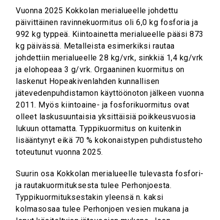
Vuonna 2025 Kokkolan merialueelle johdettu
päivittäinen ravinnekuormitus oli 6,0 kg fosforia ja
992 kg typpeä. Kiintoainetta merialueelle pääsi 873
kg päivässä. Metalleista esimerkiksi rautaa
johdettiin merialueelle 28 kg/vrk, sinkkiä 1,4 kg/vrk
ja elohopeaa 3 g/vrk. Orgaaninen kuormitus on
laskenut Hopeakivenlahden kunnallisen
jätevedenpuhdistamon käyttöönoton jälkeen vuonna
2011. Myös kiintoaine- ja fosforikuormitus ovat
olleet laskusuuntaisia yksittäisiä poikkeusvuosia
lukuun ottamatta. Typpikuormitus on kuitenkin
lisääntynyt eikä 70 % kokonaistypen puhdistusteho
toteutunut vuonna 2025.
Suurin osa Kokkolan merialueelle tulevasta fosfori-
ja rautakuormituksesta tulee Perhonjoesta.
Typpikuormituksestakin yleensä n. kaksi
kolmasosaa tulee Perhonjoen vesien mukana ja