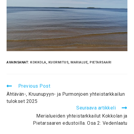
AVAINSANAT:
KOKKOLA
,
KUORMITUS
,
MARIALUE
,
PIETARSAARI
Previous Post
Ähtävän-, Kruunupyyn- ja Purmonjoen yhteistarkkailun
tulokset 2025
Seuraava artikkeli
Merialueiden yhteistarkkailut Kokkolan ja
Pietarsaaren edustoilla. Osa 2: Vedenlaatu