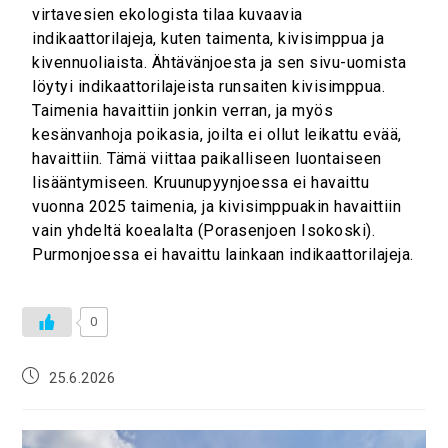
virtavesien ekologista tilaa kuvaavia
indikaattorilajeja, kuten taimenta, kivisimppua ja
kivennuoliaista. Ähtävänjoesta ja sen sivu-uomista
löytyi indikaattorilajeista runsaiten kivisimppua.
Taimenia havaittiin jonkin verran, ja myös
kesänvanhoja poikasia, joilta ei ollut leikattu evää,
havaittiin. Tämä viittaa paikalliseen luontaiseen
lisääntymiseen. Kruunupyynjoessa ei havaittu
vuonna 2025 taimenia, ja kivisimppuakin havaittiin
vain yhdeltä koealalta (Porasenjoen Isokoski).
Purmonjoessa ei havaittu lainkaan indikaattorilajeja.
0
25.6.2026