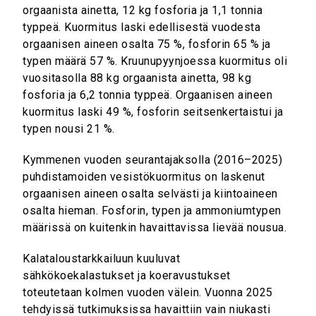
orgaanista ainetta, 12 kg fosforia ja 1,1 tonnia
typpeä. Kuormitus laski edellisestä vuodesta
orgaanisen aineen osalta 75 %, fosforin 65 % ja
typen määrä 57 %. Kruunupyynjoessa kuormitus oli
vuositasolla 88 kg orgaanista ainetta, 98 kg
fosforia ja 6,2 tonnia typpeä. Orgaanisen aineen
kuormitus laski 49 %, fosforin seitsenkertaistui ja
typen nousi 21 %.
Kymmenen vuoden seurantajaksolla (2016–2025)
puhdistamoiden vesistökuormitus on laskenut
orgaanisen aineen osalta selvästi ja kiintoaineen
osalta hieman. Fosforin, typen ja ammoniumtypen
määrissä on kuitenkin havaittavissa lievää nousua.
Kalataloustarkkailuun kuuluvat
sähkökoekalastukset ja koeravustukset
toteutetaan kolmen vuoden välein. Vuonna 2025
tehdyissä tutkimuksissa havaittiin vain niukasti