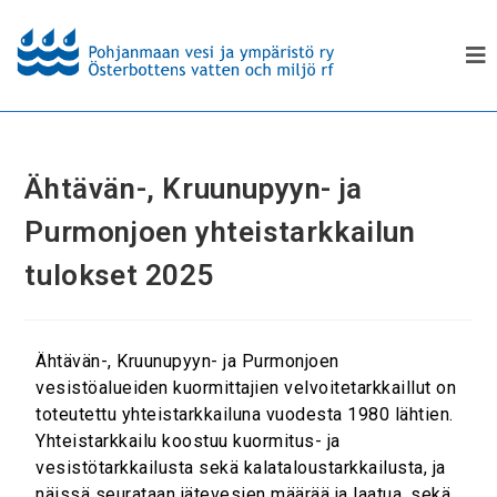
Ähtävän-, Kruunupyyn- ja
Purmonjoen yhteistarkkailun
tulokset 2025
Ähtävän-, Kruunupyyn- ja Purmonjoen
vesistöalueiden kuormittajien velvoitetarkkaillut on
toteutettu yhteistarkkailuna vuodesta 1980 lähtien.
Yhteistarkkailu koostuu kuormitus- ja
vesistötarkkailusta sekä kalataloustarkkailusta, ja
näissä seurataan jätevesien määrää ja laatua, sekä