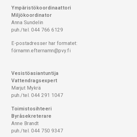
Ympäristökoordinaattori
Miljökoordinator
Anna Sundelin
puh./tel. 044 766 6129
E-postadresser har formatet:
förnamn.efternamn@pvy.fi
Vesistöasiantuntija
Vattendragsexpert
Marjut Mykrä
puh./tel. 044 291 1047
Toimistosihteeri
Byråsekreterare
Anne Brandt
puh./tel. 044 750 9347