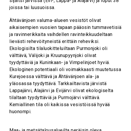
sijaitsi järvissä (Evi-, Lappa- ja Alajärvi) ja loput 38
joissa tai luusuoissa.
Ähtävänjoen valuma-alueen vesistöt olivat
aikaisempien vuosien tapaan pääosin tummavetisiä
ja ravinnerikkaita vaihdellen ravinteikkuudeltaan
lievästi rehevöityneistä erittäin reheviksi.
Ekologisilta tilaluokitteluiltaan Purmonjoki oli
välttävä, Välijoki ja Kruunupyynjoki olivat
tyydyttäviä ja Kuninkaan- ja Vimpelinjoet hyviä.
Ekologinen potentiaali oli voimakkaasti muutetussa
Kurejoessa välttävä ja Ähtävänjoen ala- ja
yläosassa tyydyttävä. Tarkkailtavista järvistä
Lappajärvi, Alajärvi ja Evijärvi olivat ekologiselta
tilaltaan tyydyttäviä ja Purmojärvi välttävä.
Kemiallinen tila oli kaikissa vesistöissä hyvää
huonompi.
Maa- ja metsätalousalueilta peräisin oleva