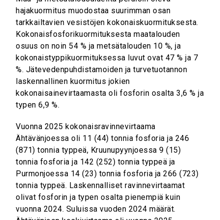
hajakuormitus muodostaa suurimman osan
tarkkailtavien vesistöjen kokonaiskuormituksesta.
Kokonaisfosforikuormituksesta maatalouden
osuus on noin 54 % ja metsätalouden 10 %, ja
kokonaistyppikuormituksessa luvut ovat 47 % ja 7
%. Jätevedenpuhdistamoiden ja turvetuotannon
laskennallinen kuormitus jokien
kokonaisainevirtaamasta oli fosforin osalta 3,6 % ja
typen 6,9 %.
Vuonna 2025 kokonaisravinnevirtaama
Ähtävänjoessa oli 11 (44) tonnia fosforia ja 246
(871) tonnia typpeä, Kruunupyynjoessa 9 (15)
tonnia fosforia ja 142 (252) tonnia typpeä ja
Purmonjoessa 14 (23) tonnia fosforia ja 266 (723)
tonnia typpeä. Laskennalliset ravinnevirtaamat
olivat fosforin ja typen osalta pienempiä kuin
vuonna 2024. Suluissa vuoden 2024 määrät.