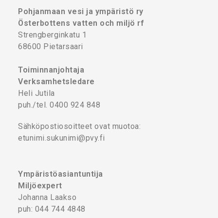
Pohjanmaan vesi ja ympäristö ry
Österbottens vatten och miljö rf
Strengberginkatu 1
68600 Pietarsaari
Toiminnanjohtaja
Verksamhetsledare
Heli Jutila
puh./tel. 0400 924 848
Sähköpostiosoitteet ovat muotoa:
etunimi.sukunimi@pvy.fi
Ympäristöasiantuntija
Miljöexpert
Johanna Laakso
puh: 044 744 4848