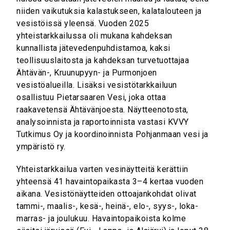
niiden vaikutuksia kalastukseen, kalatalouteen ja
vesistöissä yleensä. Vuoden 2025
yhteistarkkailussa oli mukana kahdeksan
kunnallista jätevedenpuhdistamoa, kaksi
teollisuuslaitosta ja kahdeksan turvetuottajaa
Ähtävän-, Kruunupyyn- ja Purmonjoen
vesistöalueilla. Lisäksi vesistötarkkailuun
osallistuu Pietarsaaren Vesi, joka ottaa
raakavetensä Ähtävänjoesta. Näytteenotosta,
analysoinnista ja raportoinnista vastasi KVVY
Tutkimus Oy ja koordinoinnista Pohjanmaan vesi ja
ympäristö ry.
Yhteistarkkailua varten vesinäytteitä kerättiin
yhteensä 41 havaintopaikasta 3–4 kertaa vuoden
aikana. Vesistönäytteiden ottoajankohdat olivat
tammi-, maalis-, kesä-, heinä-, elo-, syys-, loka-
marras- ja joulukuu. Havaintopaikoista kolme