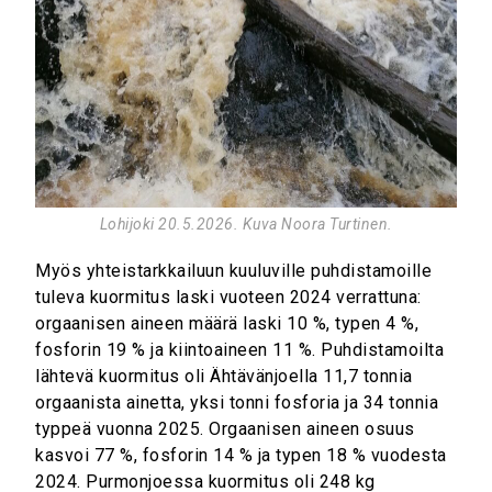
Lohijoki 20.5.2026. Kuva Noora Turtinen.
Myös yhteistarkkailuun kuuluville puhdistamoille
tuleva kuormitus laski vuoteen 2024 verrattuna:
orgaanisen aineen määrä laski 10 %, typen 4 %,
fosforin 19 % ja kiintoaineen 11 %. Puhdistamoilta
lähtevä kuormitus oli Ähtävänjoella 11,7 tonnia
orgaanista ainetta, yksi tonni fosforia ja 34 tonnia
typpeä vuonna 2025. Orgaanisen aineen osuus
kasvoi 77 %, fosforin 14 % ja typen 18 % vuodesta
2024. Purmonjoessa kuormitus oli 248 kg