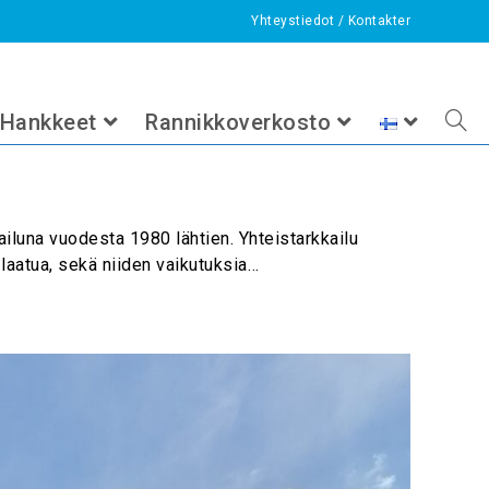
Yhteystiedot
/
Kontakter
>
tulokset
Hankkeet
Rannikkoverkosto
ailuna vuodesta 1980 lähtien. Yhteistarkkailu
 laatua, sekä niiden vaikutuksia…