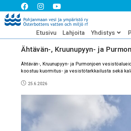
tulokset
Etusivu
Lahjoita
Yhdistys
P
Ähtävän-, Kruunupyyn- ja Purmon
Ähtävän-, Kruunupyyn- ja Purmonjoen vesistöalueide
koostuu kuormitus- ja vesistötarkkailusta sekä kala
25.6.2026