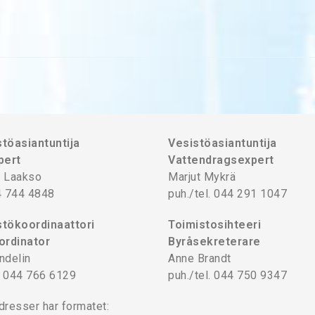
töasiantuntija
Vesistöasiantuntija
pert
Vattendragsexpert
 Laakso
Marjut Mykrä
4 744 4848
puh./tel. 044 291 1047
tökoordinaattori
Toimistosihteeri
ordinator
Byråsekreterare
ndelin
Anne Brandt
l. 044 766 6129
puh./tel. 044 750 9347
dresser har formatet: