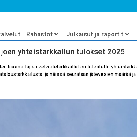
alvelut
Rahastot
Julkaisut ja raportit
joen yhteistarkkailun tulokset 2025
n kuormittajien velvoitetarkkaillut on toteutettu yhteistarkk
taloustarkkailusta, ja näissä seurataan jätevesien määrää ja