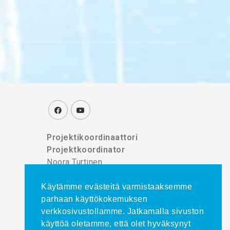
Projektikoordinaattori
Projektkoordinator
Noora Turtinen
puh./tel. 044 777 8839
Käytämme evästeitä varmistaaksemme
parhaan käyttökokemuksen
verkkosivustollamme. Jatkamalla sivuston
käyttöä oletamme, että olet hyväksynyt