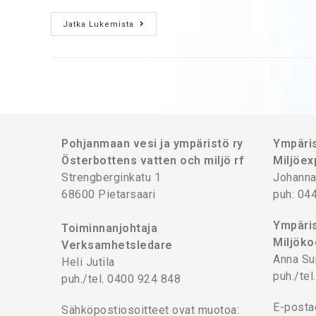
Jatka Lukemista
Pohjanmaan vesi ja ympäristö ry
Ympäris
Österbottens vatten och miljö rf
Miljöex
Strengberginkatu 1
Johanna
68600 Pietarsaari
puh: 04
Ympäris
Toiminnanjohtaja
Miljöko
Verksamhetsledare
Anna Su
Heli Jutila
puh./te
puh./tel. 0400 924 848
E-posta
Sähköpostiosoitteet ovat muotoa: