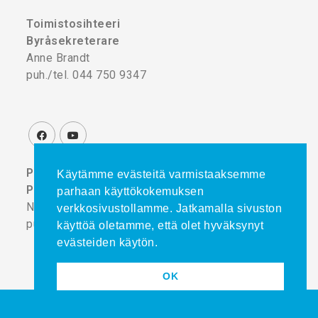
Toimistosihteeri
Byråsekreterare
Anne Brandt
puh./tel. 044 750 9347
Projektikoordinaattori
Käytämme evästeitä varmistaaksemme
Projektkoordinator
parhaan käyttökokemuksen
Noora Turtinen
verkkosivustollamme. Jatkamalla sivuston
puh./tel. 044 777 8839
käyttöä oletamme, että olet hyväksynyt
evästeiden käytön.
OK
Copyright © 2025
admini.fi