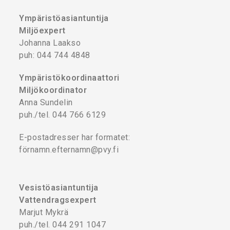
Ympäristöasiantuntija
Miljöexpert
Johanna Laakso
puh: 044 744 4848
Ympäristökoordinaattori
Miljökoordinator
Anna Sundelin
puh./tel. 044 766 6129
E-postadresser har formatet:
förnamn.efternamn@pvy.fi
Vesistöasiantuntija
Vattendragsexpert
Marjut Mykrä
puh./tel. 044 291 1047