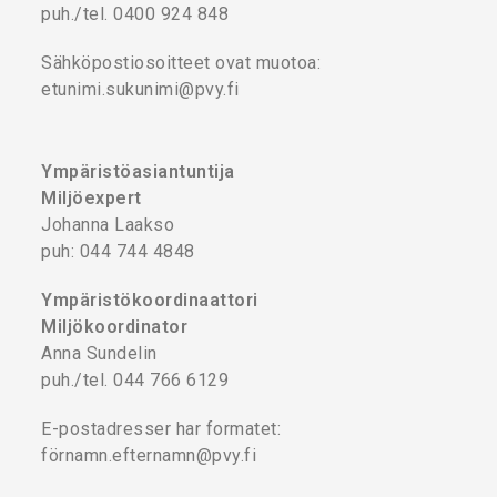
puh./tel. 0400 924 848
Sähköpostiosoitteet ovat muotoa:
etunimi.sukunimi@pvy.fi
Ympäristöasiantuntija
Miljöexpert
Johanna Laakso
puh: 044 744 4848
Ympäristökoordinaattori
Miljökoordinator
Anna Sundelin
puh./tel. 044 766 6129
E-postadresser har formatet:
förnamn.efternamn@pvy.fi