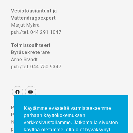
Vesistöasiantuntija
Vattendragsexpert
Marjut Mykrä
puh./tel. 044 291 1047
Toimistosihteeri
Byråsekreterare
Anne Brandt
puh./tel. 044 750 9347
Projektikoordinaattori
Käytämme evästeitä varmistaaksemme
Projektkoordinator
parhaan käyttökokemuksen
Noora Turtinen
verkkosivustollamme. Jatkamalla sivuston
puh./tel. 044 777 8839
käyttöä oletamme, että olet hyväksynyt