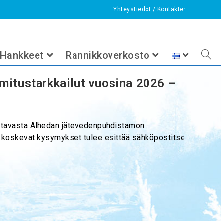
Yhteystiedot
/
Kontakter
>
pietarsaaren vesi
Hankkeet
Rannikkoverkosto
mitustarkkailut vuosina 2026 –
ttavasta Alhedan jätevedenpuhdistamon
aa koskevat kysymykset tulee esittää sähköpostitse