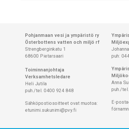
Pohjanmaan vesi ja ympäristö ry
Ympäris
Österbottens vatten och miljö rf
Miljöex
Strengberginkatu 1
Johanna
68600 Pietarsaari
puh: 04
Ympäris
Toiminnanjohtaja
Miljöko
Verksamhetsledare
Anna Su
Heli Jutila
puh./te
puh./tel. 0400 924 848
E-posta
Sähköpostiosoitteet ovat muotoa:
förnamn
etunimi.sukunimi@pvy.fi