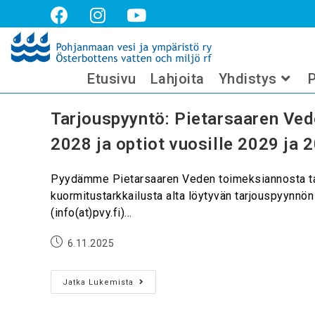
pietarsaaren vesi
Etusivu
Lahjoita
Yhdistys
P
Tarjouspyyntö: Pietarsaaren Ve
2028 ja optiot vuosille 2029 ja 
Pyydämme Pietarsaaren Veden toimeksiannosta tar
kuormitustarkkailusta alta löytyvän tarjouspyynnö
(info(at)pvy.fi)…
6.11.2025
Jatka Lukemista