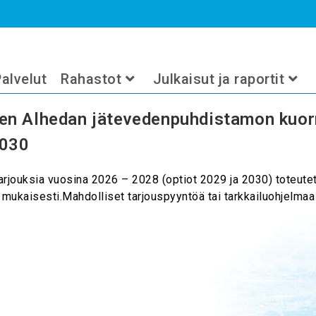
alvelut
Rahastot
Julkaisut ja raportit
den Alhedan jätevedenpuhdistamon kuor
2030
jouksia vuosina 2026 – 2028 (optiot 2029 ja 2030) toteute
n mukaisesti.Mahdolliset tarjouspyyntöä tai tarkkailuohjelm