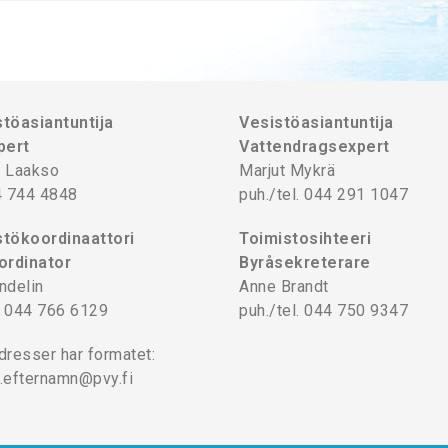
töasiantuntija
Vesistöasiantuntija
pert
Vattendragsexpert
 Laakso
Marjut Mykrä
4 744 4848
puh./tel. 044 291 1047
tökoordinaattori
Toimistosihteeri
ordinator
Byråsekreterare
ndelin
Anne Brandt
l. 044 766 6129
puh./tel. 044 750 9347
dresser har formatet:
.efternamn@pvy.fi