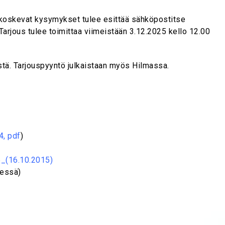
a koskevat kysymykset tulee esittää sähköpostitse
 Tarjous tulee toimittaa viimeistään 3.12.2025 kello 12.00
istä. Tarjouspyyntö julkaistaan myös Hilmassa.
4, pdf
)
5_(16.10.2015)
äessä)