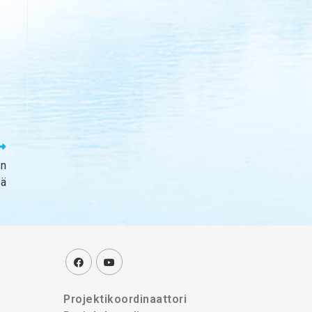
un
lä
Projektikoordinaattori