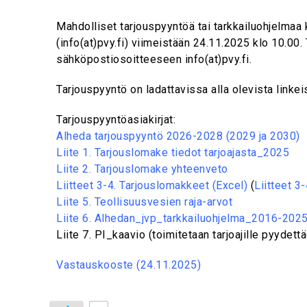
Mahdolliset tarjouspyyntöä tai tarkkailuohjelma
(info(at)pvy.fi) viimeistään 24.11.2025 klo 10.00.
sähköpostiosoitteeseen info(at)pvy.fi.
Tarjouspyyntö on ladattavissa alla olevista linke
Tarjouspyyntöasiakirjat:
Alheda tarjouspyyntö 2026-2028 (2029 ja 2030)
Liite 1. Tarjouslomake tiedot tarjoajasta_2025
Liite 2. Tarjouslomake yhteenveto
Liitteet 3-4. Tarjouslomakkeet (Excel)
(
Liitteet 3-
Liite 5. Teollisuusvesien raja-arvot
Liite 6. Alhedan_jvp_tarkkailuohjelma_2016-202
Liite 7. PI_kaavio (toimitetaan tarjoajille pyydett
Vastauskooste (24.11.2025)