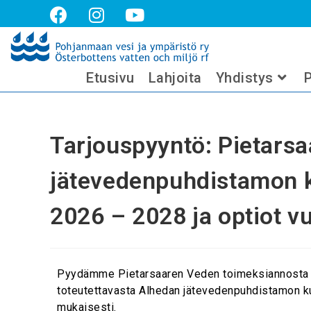
Tarjouspyyntö: Pietarsaaren Ved
2028 ja optiot vuosille 2029 ja 20
Etusivu
Lahjoita
Yhdistys
P
Tarjouspyyntö: Pietars
jätevedenpuhdistamon k
2026 – 2028 ja optiot v
Pyydämme Pietarsaaren Veden toimeksiannosta ta
toteutettavasta Alhedan jätevedenpuhdistamon ku
mukaisesti.