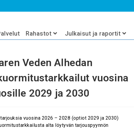
en Alhedan jätevedenpuhdistamon kuorm
>
2025
>
marraskuu
>
6
>
Ajan
30
alvelut
Rahastot
Julkaisut ja raportit
aaren Veden Alhedan
uormitustarkkailut vuosina
uosille 2029 ja 2030
rjouksia vuosina 2026 – 2028 (optiot 2029 ja 2030)
ormitustarkkailusta alta löytyvän tarjouspyynnön