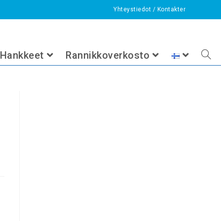
Yhteystiedot
/
Kontakter
itustarkkailut vuosina 2026 –
kohtaista
>
Tarjouspyyntö: Pietarsaaren Veden Alhedan jätevedenpuhdis
Hankkeet
Rannikkoverkosto