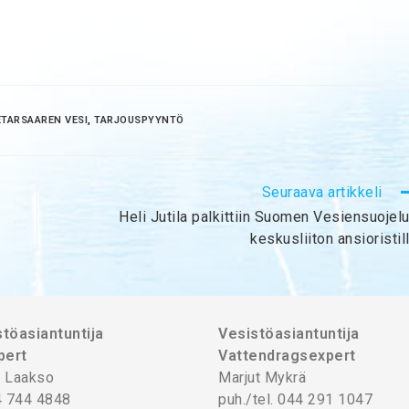
ETARSAAREN VESI
,
TARJOUSPYYNTÖ
Seuraava artikkeli
Heli Jutila palkittiin Suomen Vesiensuojel
keskusliiton ansioristil
töasiantuntija
Vesistöasiantuntija
pert
Vattendragsexpert
 Laakso
Marjut Mykrä
4 744 4848
puh./tel. 044 291 1047