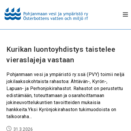
Kurikan luontoyhdistys taistelee
vieraslajeja vastaan
Pohjanmaan vesi ja ympäristö ry:ssä (PVY) toimii neljä
jokilaaksokohtaista rahastoa: Ähtävän-, Kyrön-,
Lapuan- ja Perhonjokirahastot. Rahastot on perustettu
edistämään, toteuttamaan ja osarahoittamaan
jokineuvottelukuntien tavoitteiden mukaisia
hankkeita.Yksi Kyrönjokirahaston tukimuodoista on
talkooraha…
31.3.2026