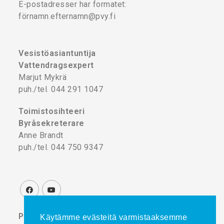
E-postadresser har formatet:
förnamn.efternamn@pvy.fi
Vesistöasiantuntija
Vattendragsexpert
Marjut Mykrä
puh./tel. 044 291 1047
Toimistosihteeri
Byråsekreterare
Anne Brandt
puh./tel. 044 750 9347
Projektikoordinaattori
Käytämme evästeitä varmistaaksemme