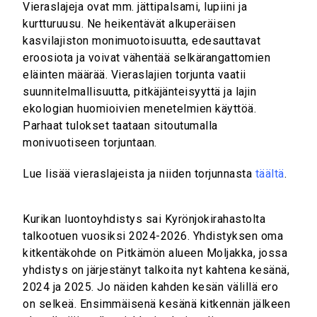
Vieraslajeja ovat mm. jättipalsami, lupiini ja
kurtturuusu. Ne heikentävät alkuperäisen
kasvilajiston monimuotoisuutta, edesauttavat
eroosiota ja voivat vähentää selkärangattomien
eläinten määrää. Vieraslajien torjunta vaatii
suunnitelmallisuutta, pitkäjänteisyyttä ja lajin
ekologian huomioivien menetelmien käyttöä.
Parhaat tulokset taataan sitoutumalla
monivuotiseen torjuntaan.
Lue lisää vieraslajeista ja niiden torjunnasta
täältä
.
Kurikan luontoyhdistys sai Kyrönjokirahastolta
talkootuen vuosiksi 2024-2026. Yhdistyksen oma
kitkentäkohde on Pitkämön alueen Moljakka, jossa
yhdistys on järjestänyt talkoita nyt kahtena kesänä,
2024 ja 2025. Jo näiden kahden kesän välillä ero
on selkeä. Ensimmäisenä kesänä kitkennän jälkeen