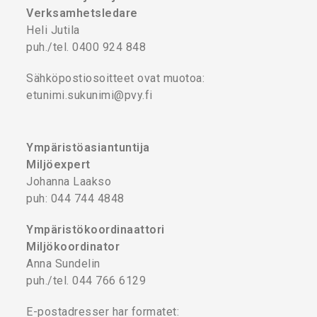
Verksamhetsledare
Heli Jutila
puh./tel. 0400 924 848
Sähköpostiosoitteet ovat muotoa:
etunimi.sukunimi@pvy.fi
Ympäristöasiantuntija
Miljöexpert
Johanna Laakso
puh: 044 744 4848
Ympäristökoordinaattori
Miljökoordinator
Anna Sundelin
puh./tel. 044 766 6129
E-postadresser har formatet: