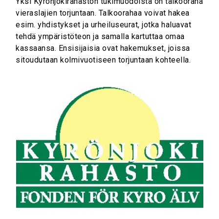
Yksi Kyrönjokirahaston tukimuodoista on talkooraha
vieraslajien torjuntaan. Talkoorahaa voivat hakea
esim. yhdistykset ja urheiluseurat, jotka haluavat
tehdä ympäristöteon ja samalla kartuttaa omaa
kassaansa. Ensisijaisia ovat hakemukset, joissa
sitoudutaan kolmivuotiseen torjuntaan kohteella.