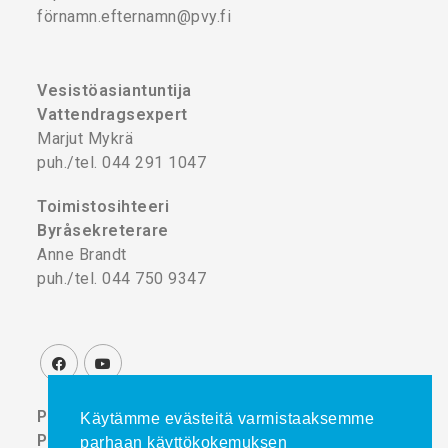
förnamn.efternamn@pvy.fi
Vesistöasiantuntija
Vattendragsexpert
Marjut Mykrä
puh./tel. 044 291 1047
Toimistosihteeri
Byråsekreterare
Anne Brandt
puh./tel. 044 750 9347
Projektikoordinaattori
Käytämme evästeitä varmistaaksemme
Projektkoordinator
parhaan käyttökokemuksen