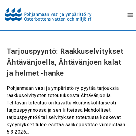
Tarjouspyyntö: Raakkuselvitykset
Ähtävänjoella, Ähtävänjoen kalat
ja helmet -hanke
Pohjanmaan vesi ja ympäristö ry pyytää tarjouksia
raakkuselvitysten toteutuksesta Ähtävänjoella.
Tehtävän toteutus on kuvattu yksityiskohtaisesti
tarjouspyynnössä ja sen liitteissä.Mahdolliset
tarjouspyyntöä tai selvityksen toteutusta koskevat
kysymykset tulee esittää sähköpostitse viimeistään
5.3.2026…