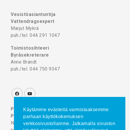
Vesistöasiantuntija
Vattendragsexpert
Marjut Mykrä
puh./tel. 044 291 1047
Toimistosihteeri
Byråsekreterare
Anne Brandt
puh./tel. 044 750 9347
Projektikoordinaattori
Käytämme evästeitä varmistaaksemme
Projektkoordinator
parhaan käyttökokemuksen
Noora Turtinen
verkkosivustollamme. Jatkamalla sivuston
puh./tel. 044 777 8839