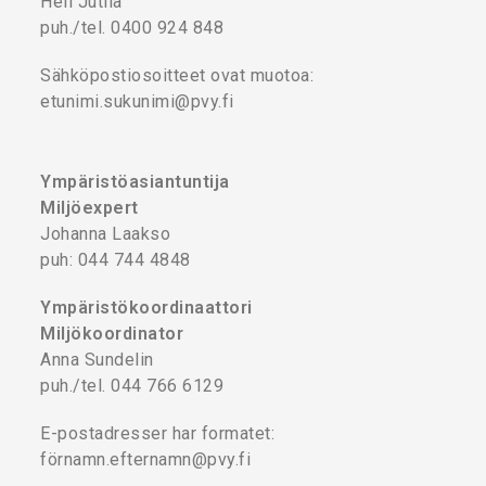
Heli Jutila
puh./tel. 0400 924 848
Sähköpostiosoitteet ovat muotoa:
etunimi.sukunimi@pvy.fi
Ympäristöasiantuntija
Miljöexpert
Johanna Laakso
puh: 044 744 4848
Ympäristökoordinaattori
Miljökoordinator
Anna Sundelin
puh./tel. 044 766 6129
E-postadresser har formatet:
förnamn.efternamn@pvy.fi