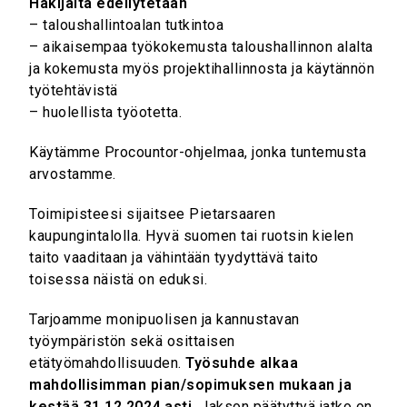
Hakijalta edellytetään
– taloushallintoalan tutkintoa
– aikaisempaa työkokemusta taloushallinnon alalta
ja kokemusta myös projektihallinnosta ja käytännön
työtehtävistä
– huolellista työotetta.
Käytämme Procountor-ohjelmaa, jonka tuntemusta
arvostamme.
Toimipisteesi sijaitsee Pietarsaaren
kaupungintalolla. Hyvä suomen tai ruotsin kielen
taito vaaditaan ja vähintään tyydyttävä taito
toisessa näistä on eduksi.
Tarjoamme monipuolisen ja kannustavan
työympäristön sekä osittaisen
etätyömahdollisuuden.
Työsuhde alkaa
mahdollisimman pian/sopimuksen mukaan ja
kestää 31.12.2024 asti.
Jakson päätyttyä jatko on