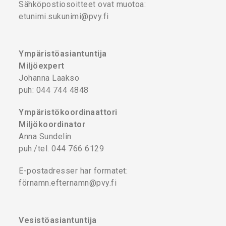
Sähköpostiosoitteet ovat muotoa:
etunimi.sukunimi@pvy.fi
Ympäristöasiantuntija
Miljöexpert
Johanna Laakso
puh: 044 744 4848
Ympäristökoordinaattori
Miljökoordinator
Anna Sundelin
puh./tel. 044 766 6129
E-postadresser har formatet:
förnamn.efternamn@pvy.fi
Vesistöasiantuntija