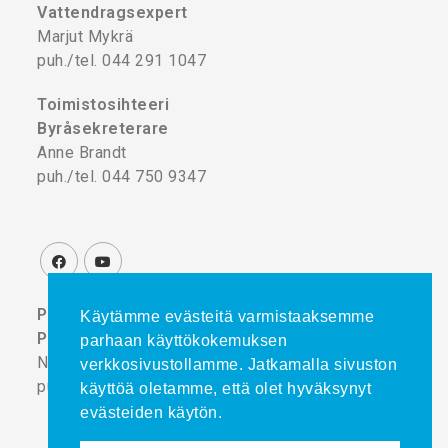
Vattendragsexpert
Marjut Mykrä
puh./tel. 044 291 1047
Toimistosihteeri
Byråsekreterare
Anne Brandt
puh./tel. 044 750 9347
Projektikoordinaattori
Käytämme evästeitä varmistaaksemme
Projektkoordinator
parhaan käyttökokemuksen
Noora Turtinen
verkkosivustollamme. Jatkamalla sivuston
puh./tel. 044 777 8839
käyttöä oletamme, että olet hyväksynyt
evästeiden käytön.