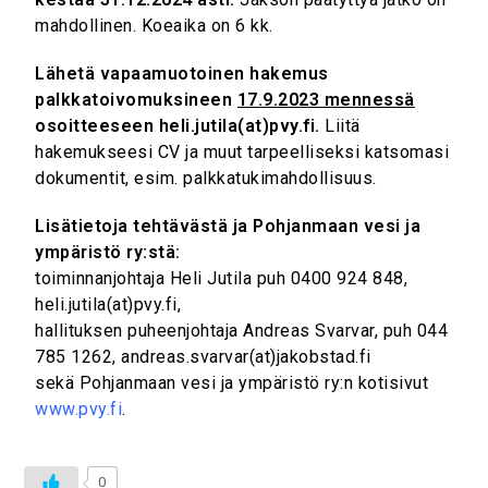
mahdollinen. Koeaika on 6 kk.
Lähetä vapaamuotoinen hakemus
palkkatoivomuksineen
17.9.2023 mennessä
osoitteeseen heli.jutila(at)pvy.fi.
Liitä
hakemukseesi CV ja muut tarpeelliseksi katsomasi
dokumentit, esim. palkkatukimahdollisuus.
Lisätietoja tehtävästä ja Pohjanmaan vesi ja
ympäristö ry:stä:
toiminnanjohtaja Heli Jutila puh 0400 924 848,
heli.jutila(at)pvy.fi,
hallituksen puheenjohtaja Andreas Svarvar, puh 044
785 1262, andreas.svarvar(at)jakobstad.fi
sekä Pohjanmaan vesi ja ympäristö ry:n kotisivut
www.pvy.fi
.
0