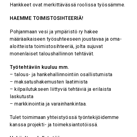
Hankkeet ovat merkittävässä roolissa työssämme.
HAEMME TOIMISTOSIHTEERIÄ!
Pohjanmaan vesi ja ympäristö ry hakee
määräaikaiseen työsuhteeseen joustavaa ja oma-
aloitteista toimistosihteeriä, jolta sujuvat
monenlaiset taloushallinnon tehtävät.
Työtehtäviin kuuluu mm.
– talous- ja hankehallinnointiin osallistumista
– maksatushakemusten laatimista
– kilpailutukseen liittyviä tehtäviä ja erilaista
laskutusta
– markkinointia ja varainhankintaa.
Tulet toimimaan yhteistyössä työntekijöidemme
kanssa projekti- ja toimeksiantotöissä.