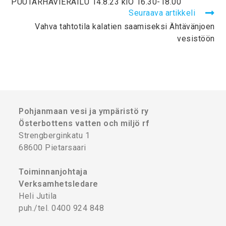
PUUTARHAVIERAILU 14.8.23 klO 16.30-18.00
Seuraava artikkeli
Vahva tahtotila kalatien saamiseksi Ähtävänjoen
vesistöön
Pohjanmaan vesi ja ympäristö ry
Österbottens vatten och miljö rf
Strengberginkatu 1
68600 Pietarsaari
Toiminnanjohtaja
Verksamhetsledare
Heli Jutila
puh./tel. 0400 924 848