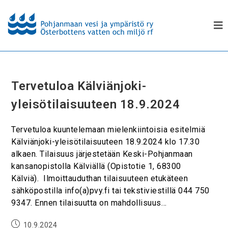
Tervetuloa Kälviänjoki-
yleisötilaisuuteen 18.9.2024
Tervetuloa kuuntelemaan mielenkiintoisia esitelmiä
Kälviänjoki-yleisötilaisuuteen 18.9.2024 klo 17.30
alkaen. Tilaisuus järjestetään Keski-Pohjanmaan
kansanopistolla Kälviällä (Opistotie 1, 68300
Kälviä). Ilmoittauduthan tilaisuuteen etukäteen
sähköpostilla info(a)pvy.fi tai tekstiviestillä 044 750
9347. Ennen tilaisuutta on mahdollisuus…
10.9.2024