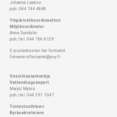
Johanna Laakso
puh: 044 744 4848
Ympäristökoordinaattori
Miljökoordinator
Anna Sundelin
puh./tel. 044 766 6129
E-postadresser har formatet:
förnamn.efternamn@pvy.fi
Vesistöasiantuntija
Vattendragsexpert
Marjut Mykrä
puh./tel. 044 291 1047
Toimistosihteeri
Byråsekreterare