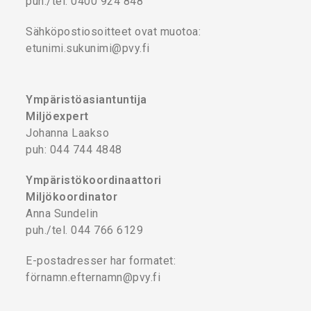
puh./tel. 0400 924 848
Sähköpostiosoitteet ovat muotoa:
etunimi.sukunimi@pvy.fi
Ympäristöasiantuntija
Miljöexpert
Johanna Laakso
puh: 044 744 4848
Ympäristökoordinaattori
Miljökoordinator
Anna Sundelin
puh./tel. 044 766 6129
E-postadresser har formatet:
förnamn.efternamn@pvy.fi