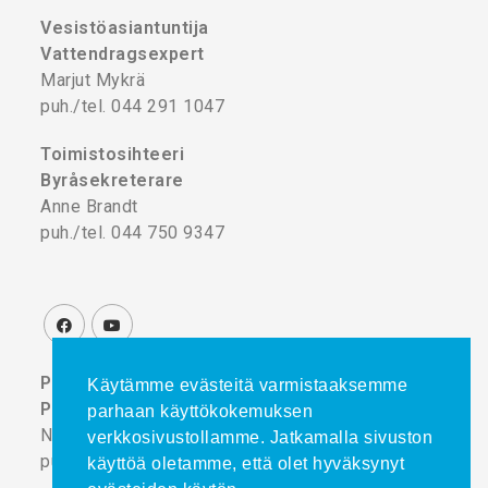
Vesistöasiantuntija
Vattendragsexpert
Marjut Mykrä
puh./tel. 044 291 1047
Toimistosihteeri
Byråsekreterare
Anne Brandt
puh./tel. 044 750 9347
Projektikoordinaattori
Käytämme evästeitä varmistaaksemme
Projektkoordinator
parhaan käyttökokemuksen
Noora Turtinen
verkkosivustollamme. Jatkamalla sivuston
puh./tel. 044 777 8839
käyttöä oletamme, että olet hyväksynyt