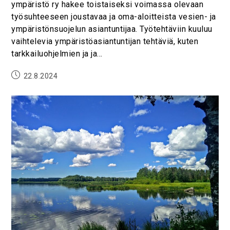
ympäristö ry hakee toistaiseksi voimassa olevaan
työsuhteeseen joustavaa ja oma-aloitteista vesien- ja
ympäristönsuojelun asiantuntijaa. Työtehtäviin kuuluu
vaihtelevia ympäristöasiantuntijan tehtäviä, kuten
tarkkailuohjelmien ja ja…
22.8.2024