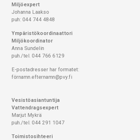
Miljöexpert
Johanna Laakso
puh: 044 744 4848
Ympäristökoordinaattori
Miljökoordinator
Anna Sundelin
puh./tel. 044 766 6129
E-postadresser har formatet:
förnamn.efternamn@pvy.fi
Vesistöasiantuntija
Vattendragsexpert
Marjut Mykrä
puh./tel. 044 291 1047
Toimistosihteeri