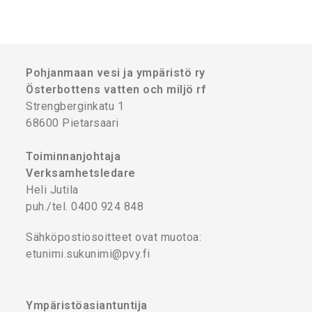
Pohjanmaan vesi ja ympäristö ry
Österbottens vatten och miljö rf
Strengberginkatu 1
68600 Pietarsaari
Toiminnanjohtaja
Verksamhetsledare
Heli Jutila
puh./tel. 0400 924 848
Sähköpostiosoitteet ovat muotoa:
etunimi.sukunimi@pvy.fi
Ympäristöasiantuntija