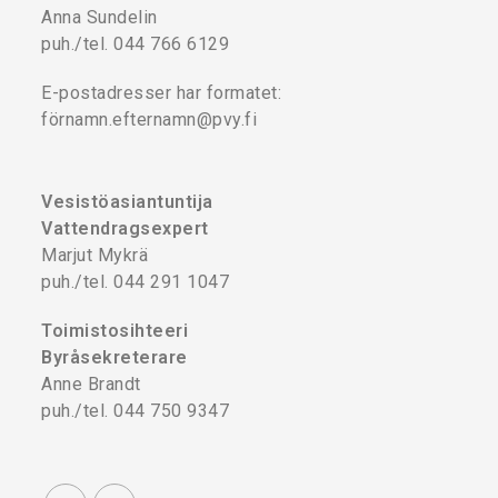
Anna Sundelin
puh./tel. 044 766 6129
E-postadresser har formatet:
förnamn.efternamn@pvy.fi
Vesistöasiantuntija
Vattendragsexpert
Marjut Mykrä
puh./tel. 044 291 1047
Toimistosihteeri
Byråsekreterare
Anne Brandt
puh./tel. 044 750 9347