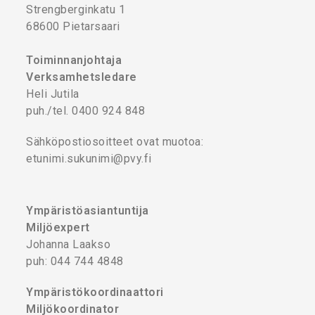
Strengberginkatu 1
68600 Pietarsaari
Toiminnanjohtaja
Verksamhetsledare
Heli Jutila
puh./tel. 0400 924 848
Sähköpostiosoitteet ovat muotoa:
etunimi.sukunimi@pvy.fi
Ympäristöasiantuntija
Miljöexpert
Johanna Laakso
puh: 044 744 4848
Ympäristökoordinaattori
Miljökoordinator