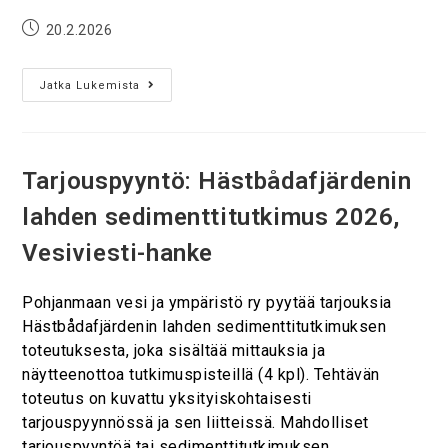
20.2.2026
Jatka Lukemista
Tarjouspyyntö: Hästbådafjärdenin
lahden sedimenttitutkimus 2026,
Vesiviesti-hanke
Pohjanmaan vesi ja ympäristö ry pyytää tarjouksia
Hästbådafjärdenin lahden sedimenttitutkimuksen
toteutuksesta, joka sisältää mittauksia ja
näytteenottoa tutkimuspisteillä (4 kpl). Tehtävän
toteutus on kuvattu yksityiskohtaisesti
tarjouspyynnössä ja sen liitteissä. Mahdolliset
tarjouspyyntöä tai sedimenttitutkimuksen…