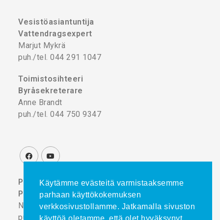
Vesistöasiantuntija
Vattendragsexpert
Marjut Mykrä
puh./tel. 044 291 1047
Toimistosihteeri
Byråsekreterare
Anne Brandt
puh./tel. 044 750 9347
Projektikoordinaattori
Käytämme evästeitä varmistaaksemme
Projektkoordinator
parhaan käyttökokemuksen
Noora Turtinen
verkkosivustollamme. Jatkamalla sivuston
puh./tel. 044 777 8839
käyttöä oletamme, että olet hyväksynyt