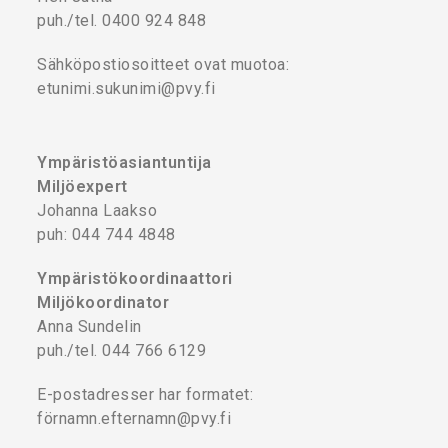
puh./tel. 0400 924 848
Sähköpostiosoitteet ovat muotoa:
etunimi.sukunimi@pvy.fi
Ympäristöasiantuntija
Miljöexpert
Johanna Laakso
puh: 044 744 4848
Ympäristökoordinaattori
Miljökoordinator
Anna Sundelin
puh./tel. 044 766 6129
E-postadresser har formatet:
förnamn.efternamn@pvy.fi