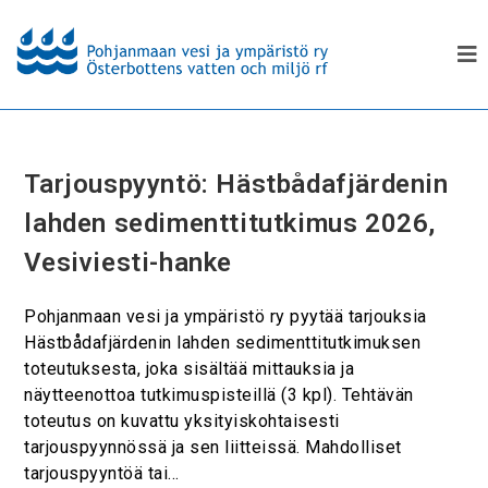
Tarjouspyyntö: Hästbådafjärdenin
lahden sedimenttitutkimus 2026,
Vesiviesti-hanke
Pohjanmaan vesi ja ympäristö ry pyytää tarjouksia
Hästbådafjärdenin lahden sedimenttitutkimuksen
toteutuksesta, joka sisältää mittauksia ja
näytteenottoa tutkimuspisteillä (3 kpl). Tehtävän
toteutus on kuvattu yksityiskohtaisesti
tarjouspyynnössä ja sen liitteissä. Mahdolliset
tarjouspyyntöä tai…