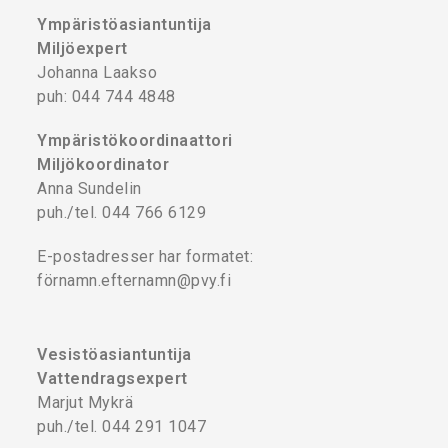
Ympäristöasiantuntija
Miljöexpert
Johanna Laakso
puh: 044 744 4848
Ympäristökoordinaattori
Miljökoordinator
Anna Sundelin
puh./tel. 044 766 6129
E-postadresser har formatet:
förnamn.efternamn@pvy.fi
Vesistöasiantuntija
Vattendragsexpert
Marjut Mykrä
puh./tel. 044 291 1047