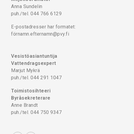
Anna Sundelin
puh./tel. 044 766 6129
E-postadresser har formatet:
förnamn.efternamn@pvy.fi
Vesistöasiantuntija
Vattendragsexpert
Marjut Mykrä
puh./tel. 044 291 1047
Toimistosihteeri
Byråsekreterare
Anne Brandt
puh./tel. 044 750 9347