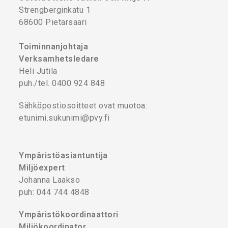
Strengberginkatu 1
68600 Pietarsaari
Toiminnanjohtaja
Verksamhetsledare
Heli Jutila
puh./tel. 0400 924 848
Sähköpostiosoitteet ovat muotoa:
etunimi.sukunimi@pvy.fi
Ympäristöasiantuntija
Miljöexpert
Johanna Laakso
puh: 044 744 4848
Ympäristökoordinaattori
Miljökoordinator