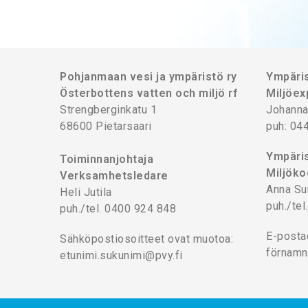
Pohjanmaan vesi ja ympäristö ry
Ympäris
Österbottens vatten och miljö rf
Miljöex
Strengberginkatu 1
Johanna
68600 Pietarsaari
puh: 04
Ympäris
Toiminnanjohtaja
Miljöko
Verksamhetsledare
Anna Su
Heli Jutila
puh./te
puh./tel. 0400 924 848
E-posta
Sähköpostiosoitteet ovat muotoa:
förnamn
etunimi.sukunimi@pvy.fi