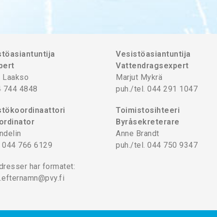
töasiantuntija
Vesistöasiantuntija
pert
Vattendragsexpert
 Laakso
Marjut Mykrä
4 744 4848
puh./tel. 044 291 1047
tökoordinaattori
Toimistosihteeri
ordinator
Byråsekreterare
ndelin
Anne Brandt
l. 044 766 6129
puh./tel. 044 750 9347
dresser har formatet:
.efternamn@pvy.fi