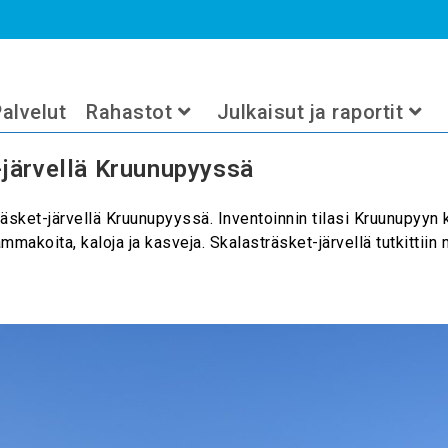
alvelut
Rahastot
Julkaisut ja raportit
-järvellä Kruunupyyssä
sket-järvellä Kruunupyyssä. Inventoinnin tilasi Kruunupyyn k
tasammakoita, kaloja ja kasveja. Skalasträsket-järvellä tutkitti