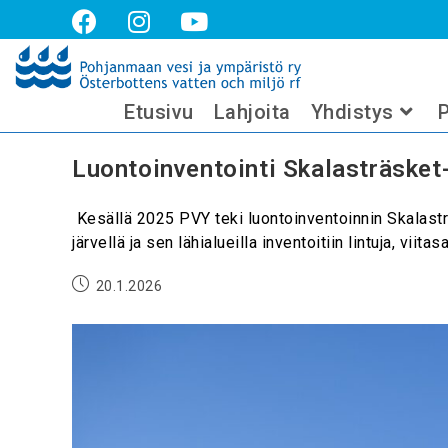
luontoinventointi
Etusivu
Lahjoita
Yhdistys
P
Luontoinventointi Skalasträsket
Kesällä 2025 PVY teki luontoinventoinnin Skalasträ
järvellä ja sen lähialueilla inventoitiin lintuja, vii
20.1.2026