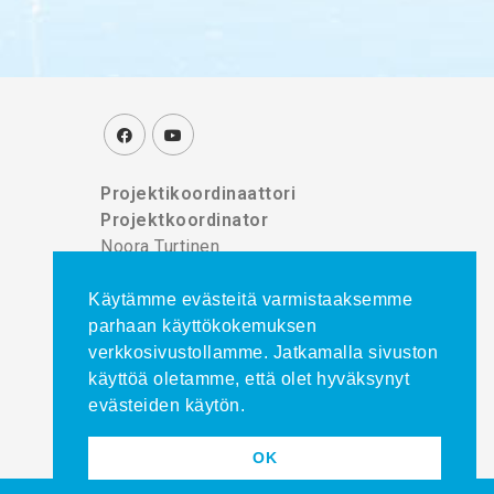
Projektikoordinaattori
Projektkoordinator
Noora Turtinen
puh./tel. 044 777 8839
Käytämme evästeitä varmistaaksemme
parhaan käyttökokemuksen
verkkosivustollamme. Jatkamalla sivuston
käyttöä oletamme, että olet hyväksynyt
evästeiden käytön.
OK