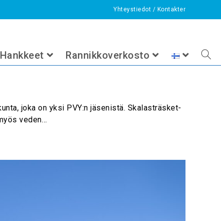
Yhteystiedot
/
Kontakter
>
luontoinventointi
Hankkeet
Rannikkoverkosto
unta, joka on yksi PVY:n jäsenistä. Skalasträsket-
in myös veden…